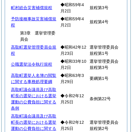
◆昭和59年4
町村総合災害補償規程
規程第3号
月2日
予防接種事故災害補償規
◆昭和59年4
規程第4号
程
月2日
第3章 選挙管理委
員会
高取町選挙管理委員会規
◆昭和42年12
選挙管理委員会
程
月23日
規程第1号
◆昭和33年10
選挙管理委員会
公職選挙法令執行規程
月2日
規程第3号
高取町選挙人名簿の閲覧
◆昭和63年3
要綱第1号
に関する事務処理要綱
月29日
高取町議会議員及び高取
町長の選挙における選挙
◆令和2年12
条例第22号
運動の公費負担に関する
月25日
条例
高取町議会議員及び高取
町長の選挙における選挙
◆令和2年12
選挙管理委員会
運動の公費負担に関する
月25日
規程第2号