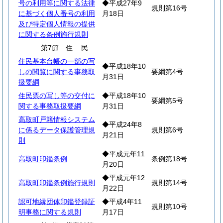
号の利用等に関する法律
◆平成27年9
規則第16号
に基づく個人番号の利用
月18日
及び特定個人情報の提供
に関する条例施行規則
第7節
住
民
住民基本台帳の一部の写
◆平成18年10
しの閲覧に関する事務取
要綱第4号
月31日
扱要綱
住民票の写し等の交付に
◆平成18年10
要綱第5号
関する事務取扱要綱
月31日
高取町戸籍情報システム
◆平成24年8
に係るデータ保護管理規
規則第6号
月21日
則
◆平成元年11
高取町印鑑条例
条例第18号
月20日
◆平成元年12
高取町印鑑条例施行規則
規則第14号
月22日
認可地縁団体印鑑登録証
◆平成4年11
規則第10号
明事務に関する規則
月17日