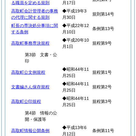
る職員を定める規則
月17日
高取町会計管理者の事務
◆平成19年3
規則第14号
の代理に関する規則
月30日
町長の専決処分事項に関
◆平成22年12
条例第13号
する条例
月10日
◆平成20年10
高取町事務専決規程
規程第9号
月1日
第3節 文書・公
印
◆昭和44年11
高取町公文例規程
規程第1号
月25日
◆昭和44年11
文書編さん保存規程
規程第2号
月25日
◆昭和44年11
高取町公印規程
規程第3号
月25日
第4節 情報の公
開・保護等
◆平成13年6
高取町情報公開条例
条例第11号
月12日