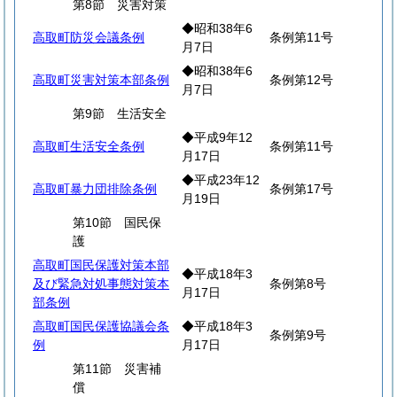
第8節 災害対策
◆昭和38年6
高取町防災会議条例
条例第11号
月7日
◆昭和38年6
高取町災害対策本部条例
条例第12号
月7日
第9節 生活安全
◆平成9年12
高取町生活安全条例
条例第11号
月17日
◆平成23年12
高取町暴力団排除条例
条例第17号
月19日
第10節 国民保
護
高取町国民保護対策本部
◆平成18年3
及び緊急対処事態対策本
条例第8号
月17日
部条例
高取町国民保護協議会条
◆平成18年3
条例第9号
例
月17日
第11節 災害補
償