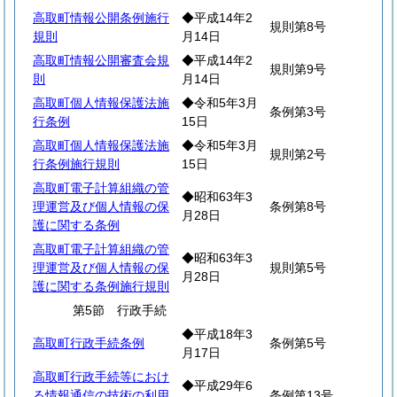
高取町情報公開条例施行
◆平成14年2
規則第8号
規則
月14日
高取町情報公開審査会規
◆平成14年2
規則第9号
則
月14日
高取町個人情報保護法施
◆令和5年3月
条例第3号
行条例
15日
高取町個人情報保護法施
◆令和5年3月
規則第2号
行条例施行規則
15日
高取町電子計算組織の管
◆昭和63年3
理運営及び個人情報の保
条例第8号
月28日
護に関する条例
高取町電子計算組織の管
◆昭和63年3
理運営及び個人情報の保
規則第5号
月28日
護に関する条例施行規則
第5節 行政手続
◆平成18年3
高取町行政手続条例
条例第5号
月17日
高取町行政手続等におけ
◆平成29年6
る情報通信の技術の利用
条例第13号