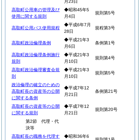
月23日
高取町公用車の管理及び
◆昭和45年5
規則第5号
使用に関する規則
月4日
◆平成6年7月
高取町公用バス使用規程
規程第3号
28日
◆平成21年3
高取町政治倫理条例
条例第1号
月6日
高取町政治倫理条例施行
◆平成21年3
規則第4号
規則
月10日
高取町政治倫理審査会規
◆平成21年3
規則第5号
則
月10日
政治倫理の確立のための
◆平成7年12
高取町長の資産等の公開
条例第21号
月21日
に関する条例
高取町長の資産等の公開
◆平成7年12
規則第20号
に関する規則
月21日
第2節 代理・代
決等
高取町長の職務を代理す
◆昭和36年6
規則第1号