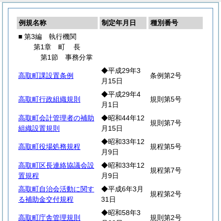
例規名称
制定年月日
種別番号
■ 第3編 執行機関
第1章
町
長
第1節 事務分掌
◆平成29年3
高取町課設置条例
条例第2号
月15日
◆平成29年4
高取町行政組織規則
規則第5号
月1日
高取町会計管理者の補助
◆昭和44年12
規則第7号
組織設置規則
月15日
◆昭和33年12
高取町役場処務規程
規程第5号
月9日
高取町区長連絡協議会設
◆昭和33年12
規程第7号
置規程
月9日
高取町自治会活動に関す
◆平成6年3月
規程第2号
る補助金交付規程
31日
◆昭和58年3
高取町庁舎管理規則
規則第2号