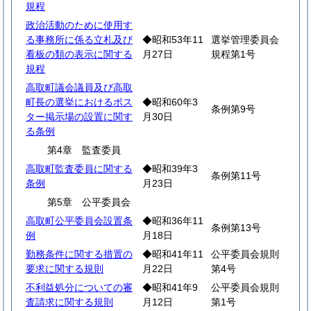
規程
政治活動のために使用す
る事務所に係る立札及び
◆昭和53年11
選挙管理委員会
看板の類の表示に関する
月27日
規程第1号
規程
高取町議会議員及び高取
町長の選挙におけるポス
◆昭和60年3
条例第9号
ター掲示場の設置に関す
月30日
る条例
第4章 監査委員
高取町監査委員に関する
◆昭和39年3
条例第11号
条例
月23日
第5章 公平委員会
高取町公平委員会設置条
◆昭和36年11
条例第13号
例
月18日
勤務条件に関する措置の
◆昭和41年11
公平委員会規則
要求に関する規則
月22日
第4号
不利益処分についての審
◆昭和41年9
公平委員会規則
査請求に関する規則
月12日
第1号