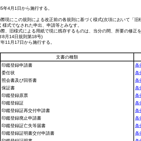
5年4月1日から施行する。
の際現にこの規則による改正前の各規則に基づく様式
(次項において「旧
く様式でなされた申出、申請等とみなす。
の際、旧様式による用紙で現に残存するものは、当分の間、所要の修正
年8月14日
規則第18号)
年11月17日から施行する。
文書の種類
印鑑登録申請書
条
委任状
条
照会書及び回答書
条
保証書
条
印鑑登録原票
条
印鑑登録証
条
印鑑登録証再交付申請書
条
印鑑登録廃止申請書
条
印鑑登録証亡失等届書
条
印鑑登録証明書交付申請書
条
印鑑登録証明書
条