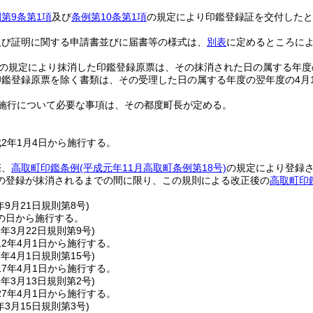
第9条第1項
及び
条例第10条第1項
の規定により印鑑登録証を交付したと
及び証明に関する申請書並びに届書等の様式は、
別表
に定めるところに
の規定により抹消した印鑑登録原票は、その抹消された日の属する年度
印鑑登録原票を除く書類は、その受理した日の属する年度の翌年度の4月
施行について必要な事項は、その都度町長が定める。
2年1月4日から施行する。
際、
高取町印鑑条例
(平成元年11月高取町条例第18号)
の規定により登録
の登録が抹消されるまでの間に限り、この規則による改正後の
高取町印
年9月21日
規則第8号)
の日から施行する。
2年3月22日
規則第9号)
2年4月1日から施行する。
7年4月1日
規則第15号)
7年4月1日から施行する。
7年3月13日
規則第2号)
7年4月1日から施行する。
年3月15日
規則第3号)