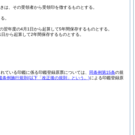
きは、その受領者から受領印を徴するものとする。
よる。
の翌年度の4月1日から起算して5年間保存するものとする。
1日から起算して2年間保存するものとする。
されている印鑑に係る印鑑登録原票については、
同条例第15条
の規
鑑条例施行規則
(以下「改正後の規則」という。)
による印鑑登録原