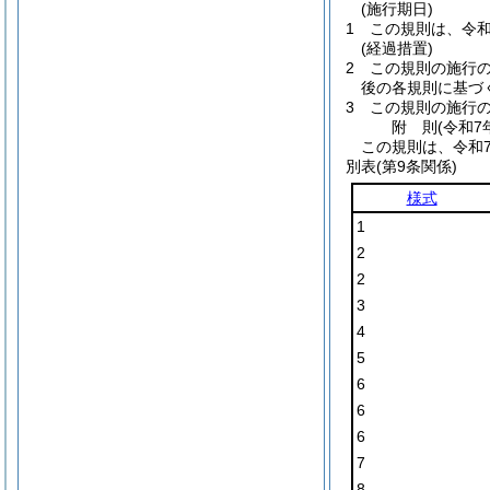
(施行期日)
1
この規則は、令和
(経過措置)
2
この規則の施行
後の各規則に基づ
3
この規則の施行
附
則
(令和7
この規則は、令和7
別表
(第9条関係)
様式
1
2
2
3
4
5
6
6
6
7
8