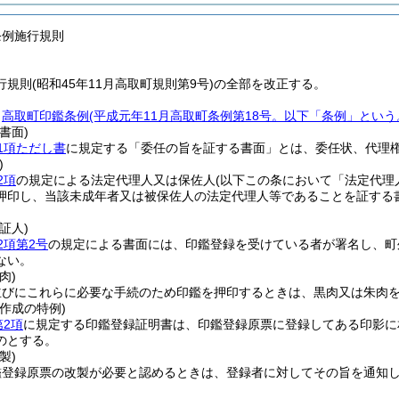
条例施行規則
規則(昭和45年11月高取町規則第9号)の全部を改正する。
、
高取町印鑑条例
(平成元年11月高取町条例第18号。以下「条例」という
書面)
1項ただし書
に規定する「委任の旨を証する書面」とは、委任状、代理
)
2項
の規定による法定代理人又は保佐人
(以下この条において「法定代理
押印し、当該未成年者又は被保佐人の法定代理人等であることを証する
証人)
2項第2号
の規定による書面には、印鑑登録を受けている者が署名し、町
ない。
肉)
並びにこれらに必要な手続のため印鑑を押印するときは、黒肉又は朱肉
作成の特例)
第2項
に規定する印鑑登録証明書は、印鑑登録原票に登録してある印影に
のとする。
製)
鑑登録原票の改製が必要と認めるときは、登録者に対してその旨を通知