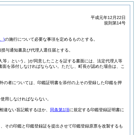
平成元年12月22日
規則第14号
。)
の施行について必要な事項を定めるものとする。
権授与通知書及び代理人選任届とする。
人等」という。)
が同意したことを証する書面には、法定代理人等
書面を添付しなければならない。
ただし、町長が認めた場合は、こ
外の者については、印鑑証明書を添付の上その登録した印鑑を押
を使用しなければならない。
相違ない旨記載するほか、
同条第1項
に規定する印鑑登録証明書に
し、その印鑑と印鑑登録証を提出させて印鑑登録原票を改製するも