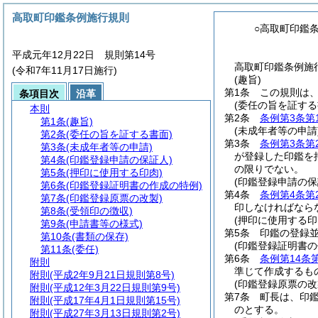
高取町印鑑条例施行規則
○高取町印鑑
平成元年12月22日 規則第14号
高取町印鑑条例施行
(令和7年11月17日施行)
(趣旨)
第1条
この規則は
条項目次
沿革
(委任の旨を証する
本則
第2条
条例第3条第
第1条
(趣旨)
(未成年者等の申請
第2条
(委任の旨を証する書面)
第3条
条例第3条第
第3条
(未成年者等の申請)
が登録した印鑑を
第4条
(印鑑登録申請の保証人)
の限りでない。
第5条
(押印に使用する印肉)
(印鑑登録申請の保
第6条
(印鑑登録証明書の作成の特例)
第4条
条例第4条第
第7条
(印鑑登録原票の改製)
印しなければなら
第8条
(受領印の徴収)
(押印に使用する印
第9条
(申請書等の様式)
第5条
印鑑の登録
第10条
(書類の保存)
(印鑑登録証明書の
第11条
(委任)
第6条
条例第14条
附則
準じて作成するも
附則
(平成2年9月21日規則第8号)
(印鑑登録原票の改
附則
(平成12年3月22日規則第9号)
第7条
町長は、印
附則
(平成17年4月1日規則第15号)
のとする。
附則
(平成27年3月13日規則第2号)