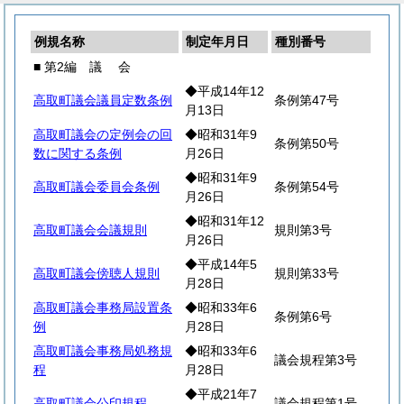
例規名称
制定年月日
種別番号
■ 第2編
議
会
◆平成14年12
高取町議会議員定数条例
条例第47号
月13日
高取町議会の定例会の回
◆昭和31年9
条例第50号
数に関する条例
月26日
◆昭和31年9
高取町議会委員会条例
条例第54号
月26日
◆昭和31年12
高取町議会会議規則
規則第3号
月26日
◆平成14年5
高取町議会傍聴人規則
規則第33号
月28日
高取町議会事務局設置条
◆昭和33年6
条例第6号
例
月28日
高取町議会事務局処務規
◆昭和33年6
議会規程第3号
程
月28日
◆平成21年7
高取町議会公印規程
議会規程第1号