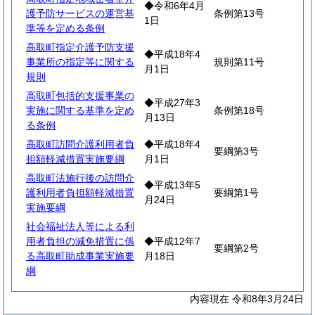
◆令和6年4月
護予防サービスの運営基
条例第13号
1日
準等を定める条例
高取町指定介護予防支援
◆平成18年4
事業所の指定等に関する
規則第11号
月1日
規則
高取町包括的支援事業の
◆平成27年3
実施に関する基準を定め
条例第18号
月13日
る条例
高取町訪問介護利用者負
◆平成18年4
要綱第3号
担額軽減措置実施要綱
月1日
高取町法施行後の訪問介
◆平成13年5
護利用者負担額軽減措置
要綱第1号
月24日
実施要綱
社会福祉法人等による利
用者負担の減免措置に係
◆平成12年7
要綱第2号
る高取町助成事業実施要
月18日
綱
内容現在 令和8年3月24日