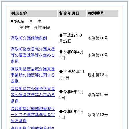
例規名称
制定年月日
種別番号
■ 第8編
厚
生
第3章 介護保険
◆平成12年3
高取町介護保険条例
条例第10号
月22日
高取町指定居宅介護支援
◆令和6年4月
等の運営基準等を定める
条例第10号
1日
条例
高取町指定居宅介護支援
◆平成30年11
事業所の指定等に関する
規則第13号
月1日
規則
高取町指定介護予防支援
◆令和6年4月
等の運営基準等を定める
条例第11号
1日
条例
高取町指定地域密着型サ
◆令和6年4月
ービスの運営基準等を定
条例第12号
1日
める条例
高取町指定地域密着型介