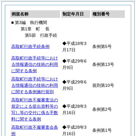
例規名称
制定年月日
種別番号
■ 第3編 執行機関
第1章
町
長
第5節 行政手続
◆平成18年3
高取町行政手続条例
条例第5号
月17日
高取町行政手続等におけ
◆平成29年6
る情報通信の技術の利用
条例第13号
月9日
に関する条例
高取町行政手続等におけ
◆平成29年6
る情報通信の技術の利用
規則第10号
月9日
に関する条例施行規則
高取町行政不服審査法の
規定による提出資料等の
◆平成28年3
条例第2号
写し等の交付に係る手数
月16日
料に関する条例
高取町行政不服審査会条
◆平成28年3
条例第1号
例
月16日