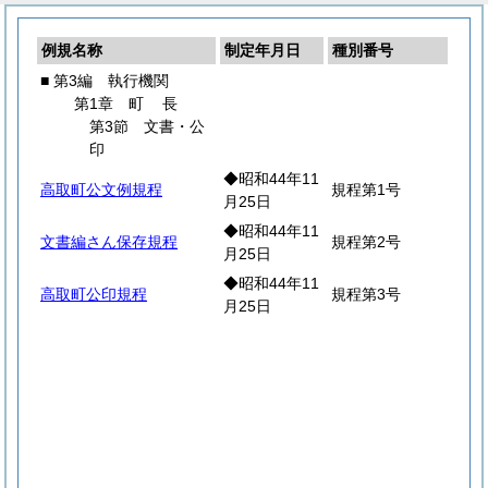
例規名称
制定年月日
種別番号
■ 第3編 執行機関
第1章
町
長
第3節 文書・公
印
◆昭和44年11
高取町公文例規程
規程第1号
月25日
◆昭和44年11
文書編さん保存規程
規程第2号
月25日
◆昭和44年11
高取町公印規程
規程第3号
月25日