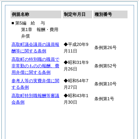
例規名称
制定年月日
種別番号
■ 第5編
給
与
第1章 報酬・費用
弁償
高取町議会議員の議員報
◆平成20年9
条例第26号
酬等に関する条例
月11日
高取町の特別職の職員で
◆昭和31年9
非常勤のものの報酬、費
条例第52号
月26日
用弁償に関する条例
参考人等の実費弁償に関
◆昭和54年7
条例第10号
する条例
月27日
高取町特別職報酬等審議
◆昭和43年1
条例第1号
会条例
月30日