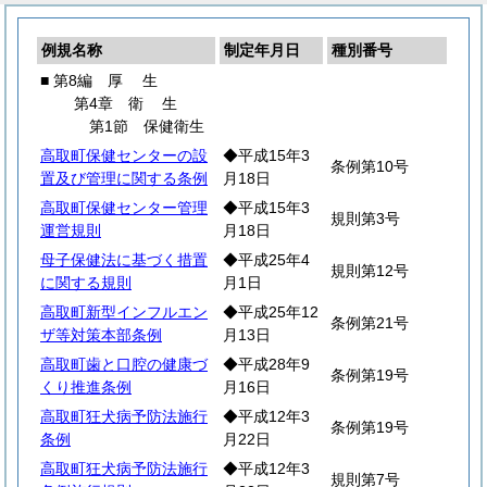
例規名称
制定年月日
種別番号
■ 第8編
厚
生
第4章
衛
生
第1節 保健衛生
高取町保健センターの設
◆平成15年3
条例第10号
置及び管理に関する条例
月18日
高取町保健センター管理
◆平成15年3
規則第3号
運営規則
月18日
母子保健法に基づく措置
◆平成25年4
規則第12号
に関する規則
月1日
高取町新型インフルエン
◆平成25年12
条例第21号
ザ等対策本部条例
月13日
高取町歯と口腔の健康づ
◆平成28年9
条例第19号
くり推進条例
月16日
高取町狂犬病予防法施行
◆平成12年3
条例第19号
条例
月22日
高取町狂犬病予防法施行
◆平成12年3
規則第7号