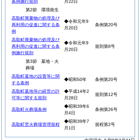
条例施行規則
月22日
第2節 環境衛生
高取町廃棄物の処理及び
◆令和元年9
再利用の促進に関する条
条例第20号
月20日
例
高取町廃棄物の処理及び
◆令和元年9
再利用の促進に関する条
規則第8号
月20日
例施行規則
第3節 墓地・火
葬場
高取町墓地の設置等に関
◆昭和50年
条例第20号
する条例
高取町墓地等の経営の許
◆平成14年2
規則第12号
可等に関する規則
月28日
◆昭和39年6
高取町火葬場条例
条例第26号
月4日
◆昭和39年7
高取町営火葬場管理規程
規程第2号
月1日