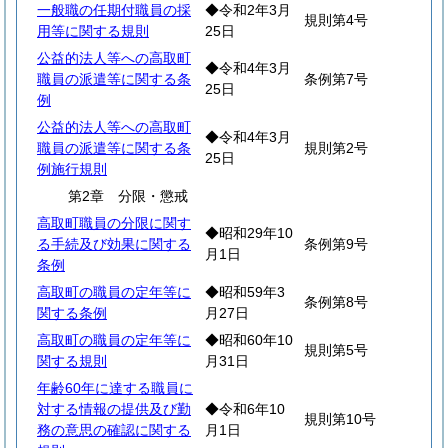
一般職の任期付職員の採
◆令和2年3月
規則第4号
用等に関する規則
25日
公益的法人等への高取町
◆令和4年3月
職員の派遣等に関する条
条例第7号
25日
例
公益的法人等への高取町
◆令和4年3月
職員の派遣等に関する条
規則第2号
25日
例施行規則
第2章 分限・懲戒
高取町職員の分限に関す
◆昭和29年10
る手続及び効果に関する
条例第9号
月1日
条例
高取町の職員の定年等に
◆昭和59年3
条例第8号
関する条例
月27日
高取町の職員の定年等に
◆昭和60年10
規則第5号
関する規則
月31日
年齢60年に達する職員に
対する情報の提供及び勤
◆令和6年10
規則第10号
務の意思の確認に関する
月1日