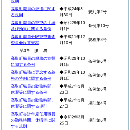
規則
高取町職員の派遣に関す
◆平成24年3
規則第2号
る規則
月30日
高取町職員の懲戒の手続
◆昭和29年10
条例第10号
及び効果に関する条例
月1日
高取町職員分限懲戒審査
◆平成11年12
規程第3号
委員会設置規程
月10日
第3章
服
務
高取町職員の服務の宣誓
◆昭和29年10
条例第6号
に関する条例
月1日
高取町職務に専念する義
◆昭和29年10
条例第8号
務の特例に関する条例
月1日
高取町職員の勤務時間、
◆平成7年3月
条例第6号
休暇等に関する条例
23日
高取町職員の勤務時間、
◆平成7年3月
規則第4号
休暇等に関する規則
27日
高取町会計年度任用職員
◆令和2年3月
の勤務時間、休暇等に関
規則第6号
25日
する規則