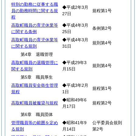
特別の勤務に従事する職
◆平成2年3月
員の勤務時間に関する規
規程第1号
27日
程
高取町職員の育児休業等
◆平成4年3月
条例第2号
に関する条例
25日
高取町職員の育児休業等
◆平成4年3月
規則第4号
に関する規則
31日
第4章 退職管理
高取町職員の退職管理に
◆平成29年3
規則第4号
関する規則
月15日
第5章 職員厚生
高取町職員安全衛生管理
◆平成3年2月
規程第1号
規程
1日
◆昭和49年6
高取町職員被服貸与規程
規程第2号
月17日
第6章 職員団体
管理職員等の範囲を定め
◆昭和41年9
公平委員会規則
る規則
月14日
第2号