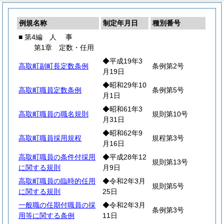
例規名称
制定年月日
種別番号
■ 第4編
人
事
第1章 定数・任用
◆平成19年3
高取町副町長定数条例
条例第2号
月19日
◆昭和29年10
高取町職員定数条例
条例第5号
月1日
◆昭和61年3
高取町職員の職名規則
規則第10号
月31日
◆昭和62年9
高取町職員採用規程
規程第3号
月16日
高取町職員の条件付採用
◆平成28年12
規則第13号
に関する規則
月9日
高取町職員の臨時的任用
◆令和2年3月
規則第5号
に関する規則
25日
一般職の任期付職員の採
◆令和2年3月
条例第3号
用等に関する条例
11日