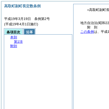
高取町副町長定数条例
○高取町副町
平成19年3月19日 条例第2号
地方自治法
(昭和2
(平成19年4月1日施行)
附
則
この条例
は、平成
条項目次
沿革
本則
第1項
附則