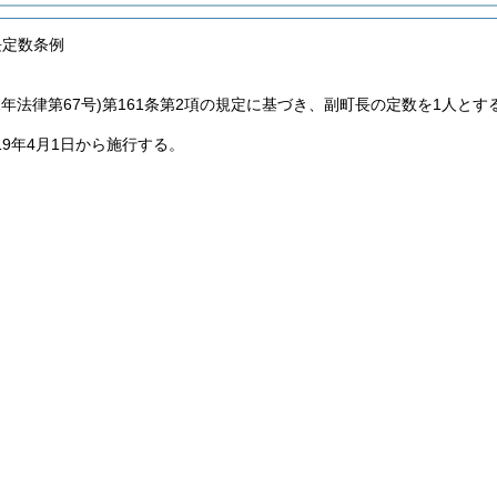
長定数条例
2年法律第67号)
第161条第2項の規定に基づき、副町長の定数を1人とす
19年4月1日から施行する。