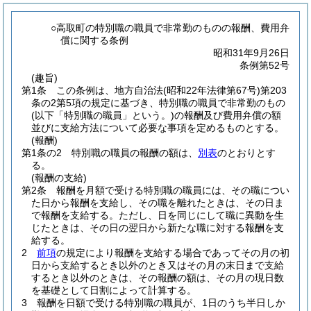
○高取町の特別職の職員で非常勤のものの報酬、費用弁
償に関する条例
昭和31年9月26日
条例第52号
(趣旨)
第1条
この条例は、地方自治法
(昭和22年法律第67号)
第203
条の2第5項の規定に基づき、特別職の職員で非常勤のもの
(以下「特別職の職員」という。)
の報酬及び費用弁償の額
並びに支給方法について必要な事項を定めるものとする。
(報酬)
第1条の2
特別職の職員の報酬の額は、
別表
のとおりとす
る。
(報酬の支給)
第2条
報酬を月額で受ける特別職の職員には、その職につい
た日から報酬を支給し、その職を離れたときは、その日ま
で報酬を支給する。
ただし、日を同じにして職に異動を生
じたときは、その日の翌日から新たな職に対する報酬を支
給する。
2
前項
の規定により報酬を支給する場合であってその月の初
日から支給するとき以外のとき又はその月の末日まで支給
するとき以外のときは、その報酬の額は、その月の現日数
を基礎として日割によって計算する。
3
報酬を日額で受ける特別職の職員が、1日のうち半日しか