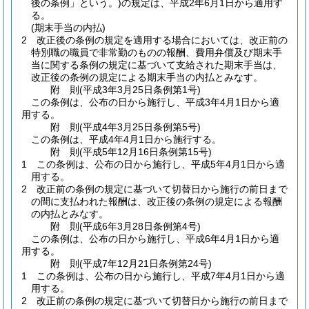
後の条例」という。)
の規定は、平成2年6月1日から適用す
る。
(期末手当の内払)
2
改正後の条例の規定を適用する場合においては、改正前の
特別職の職員で非常勤のものの報酬、費用弁償及び期末手
当に関する条例の規定に基づいて支給された期末手当は、
改正後の条例の規定による期末手当の内払とみなす。
附
則
(平成3年3月25日
条例第1号)
この条例は、公布の日から施行し、平成3年4月1日から適
用する。
附
則
(平成4年3月25日
条例第5号)
この条例は、平成4年4月1日から施行する。
附
則
(平成5年12月16日
条例第15号)
1
この条例は、公布の日から施行し、平成5年4月1日から適
用する。
2
改正前の条例の規定に基づいて切替日から施行の前日まで
の間に支払われた報酬は、改正後の条例の規定による報酬
の内払とみなす。
附
則
(平成6年3月28日
条例第4号)
この条例は、公布の日から施行し、平成6年4月1日から適
用する。
附
則
(平成7年12月21日
条例第24号)
1
この条例は、公布の日から施行し、平成7年4月1日から適
用する。
2
改正前の条例の規定に基づいて切替日から施行の前日まで