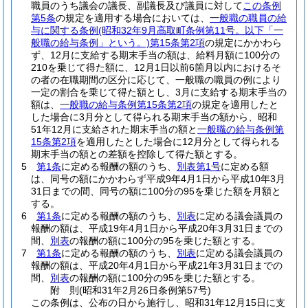
職員のうち議会の議長、副議長及び議員に対して
この条例
第5条
の規定を適用する場合においては、
一般職の職員の給
与に関する条例
(昭和32年9月高取町条例第11号。以下「一
般職の給与条例」という。)
第15条第2項
の規定にかかわら
ず、12月に支給する期末手当の額は、給料月額に100分の
210を乗じて得た額に、12月1日以前6箇月以内におけるそ
の者の在職期間の区分に応じて、一般職の職員の例により
一定の割合を乗じて得た額とし、3月に支給する期末手当の
額は、
一般職の給与条例第15条第2項
の規定を適用したと
した場合に3月分として得られる期末手当の額から、昭和
51年12月に支給された期末手当の額と
一般職の給与条例第
15条第2項
を適用したとした場合に12月分として得られる
期末手当の額との差額を控除して得た額とする。
5
第1条
に定める報酬の額のうち、
別表第1号
に定める額
は、同号の額にかかわらず平成9年4月1日から平成10年3月
31日までの間、同号の額に100分の95を乗じた額を月額と
する。
6
第1条
に定める報酬の額のうち、
別表
に定める議会議員の
報酬の額は、平成19年4月1日から平成20年3月31日までの
間、
別表
の報酬の額に100分の95を乗じた額とする。
7
第1条
に定める報酬の額のうち、
別表
に定める議会議員の
報酬の額は、平成20年4月1日から平成21年3月31日までの
間、
別表
の報酬の額に100分の95を乗じた額とする。
附
則
(昭和31年2月26日
条例第57号)
この条例は、公布の日から施行し、昭和31年12月15日に支