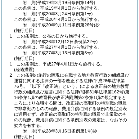
附
則
(平成19年3月19日
条例第14号)
この条例は、平成19年4月1日から施行する。
附
則
(平成20年3月24日
条例第1号)
この条例は、平成20年4月1日から施行する。
附
則
(平成20年9月11日
条例第26号)
抄
(施行期日)
1
この条例は、公布の日から施行する。
附
則
(平成26年12月12日
条例第22号)
この条例は、平成27年4月1日から施行する。
附
則
(平成27年3月13日
条例第5号)
(施行期日)
1
この条例は、平成27年4月1日から施行する。
(経過措置)
2
この条例の施行の際現に在職する地方教育行政の組織及び
運営に関する法律の一部を改正する法律
(平成26年法律第
76号。「以下「改正法」という。)
による改正前の地方教育
行政の組織及び運営に関する法律
(昭和31年法律第162号)
第
16条第1項の教育長が改正法附則第2条第1項の規定すると
ころにより在職する間は、改正後の高取町の特別職の職員
で非常勤のものの報酬、費用弁償に関する条例の規定別表
は適用せず、改正前の高取町の特別職の職員で非常勤のも
のの報酬、費用弁償に関する条例別表の規定は、なおその
効力を有する。
附
則
(平成28年3月16日
条例第1号)
抄
(施行期日)