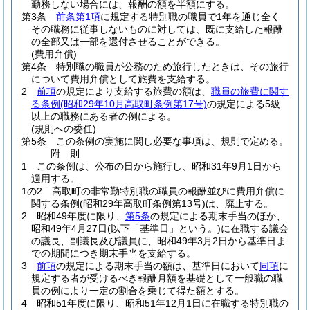
勤務しない場合には、報酬の額を半額にする。
第3条
前条第1項
に規定する特別職の職員で1年を通じ全く
その職務に従事しないものに対しては、既に支給した報酬
の全部又は一部を還付させることができる。
(費用弁償)
第4条
特別職の職員が公務のため旅行したときは、その旅行
について費用弁償として旅費を支給する。
2
前項
の規定により支給する旅費の額は、
職員の旅費に関す
る条例
(昭和29年10月高取町条例第17号)
の規定による5級
以上の職務にある者の例による。
(規則への委任)
第5条
この条例の実施に関し必要な事項は、規則で定める。
附
則
1
この条例は、公布の日から施行し、昭和31年9月1日から
適用する。
1の2
高取町の非常勤特別職の職員の報酬並びに費用弁償に
関する条例
(昭和29年高取町条例第13号)
は、廃止する。
2
昭和49年度に限り、
第5条
の規定による期末手当のほか、
昭和49年4月27日
(以下「基準日」という。)
に在職する議会
の議長、副議長及び議員に、昭和49年3月2日から基準日ま
での期間につき期末手当を支給する。
3
前項
の規定による期末手当の額は、基準日において
同項
に
規定する者が受けるべき報酬月額を基礎として一般職の職
員の例により一定の割合を乗じて得た額とする。
4
昭和51年度に限り、昭和51年12月1日に在職する特別職の