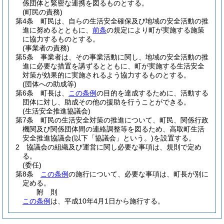
係団体と緊密な連携を図るものとする。
(町民の責務)
第4条
町民は、自らの生活安全確保及び地域の安全活動の推
進に努めるとともに、
前条
の規定により町が実施する施策
に協力するものとする。
(事業者の責務)
第5条
事業者は、その事業活動に関し、地域の安全活動の推
進に必要な措置を講ずるとともに、町が実施する生活安全
対策が効果的に実施されるよう協力するものとする。
(団体への助成等)
第6条
町長は、
この条例
の目的を達成するために、活動する
団体に対し、助成その他の援助を行うことができる。
(生活安全推進協議会)
第7条
町民の生活安全対策の推進について、町民、関係行政
機関及び関係団体間の連絡調整等を図るため、高取町生活
安全推進協議会
(以下「協議会」という。)
を設置する。
2
協議会の組織及び運営に関し必要な事項は、規則で定め
る。
(委任)
第8条
この条例
の施行について、必要な事項は、町長が別に
定める。
附
則
この条例
は、平成10年4月1日から施行する。