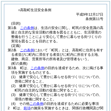
○高取町生活安全条例
平成9年12月17日
条例第11号
(目的)
第1条
この条例
は、生活の安全に関し、町民の安全意識の高
揚と自主的な安全活動の推進を図るとともに、生活環境の
整備を行うことにより安心して豊かに暮らせる街づくりの
実現を図ることを目的とする。
(定義)
第2条
この条例
において「町民」とは、高取町に住所を有す
る者並びに町内に滞在する者並びに町内に所在する土地、
建物、商店、営業所等の所有者及び管理者をいう。
(町の責務)
第3条
町は、
この条例
の目的を達成するため、次に掲げる事
項を実施するものとする。
(1)
健康で安心して豊かに暮らせる街づくりについての、
啓発に関すること。
(2)
健康で安心して豊かに暮らせる街づくりについての、
町民の自主的な活動の促進に関すること。
(3)
健康で安心して豊かに暮らせる街づくりについての、
環境の整備に関すること。
(4)
その他
この条例
の目的を達成するために必要な事項
2
町は、
前項
の施策を実施するときは、関係行政機関及び関