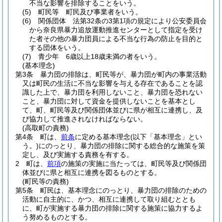
不当な影響を排除することをいう。
(5)
町民等 町民及び事業者をいう。
(6)
関係団体 法第32条の3第1項の規定により公安委員会
から奈良県暴力追放運動推進センターとして指定を受け
た者その他の暴力団員による不当な行為の防止を目的と
する団体をいう。
(7)
青少年 6歳以上18歳未満の者をいう。
(基本理念)
第3条
暴力団の排除は、町民等が、暴力団が町内の事業活動
又は町民の生活に不当な影響を与える存在であることを認
識した上で、暴力団を利用しないこと、暴力団を恐れない
こと、暴力団に対して資金を提供しないことを基本とし
て、町、町民等及び関係団体並びに県が相互に連携し、及
び協力して推進されなければならない。
(高取町の責務)
第4条
町は、
前条
に定める基本理念
(以下「基本理念」とい
う。)
にのっとり、暴力団の排除に関する総合的な施策を策
定し、及び実施する責務を有する。
2
町は、
前項
の施策の実施に当たっては、町民等及び関係団
体並びに県と相互に連携を図るものとする。
(町民等の責務)
第5条
町民は、基本理念にのっとり、暴力団の排除のための
活動に自主的に、かつ、相互に連携して取り組むととも
に、町が実施する暴力団の排除に関する施策に協力するよ
う努めるものとする。