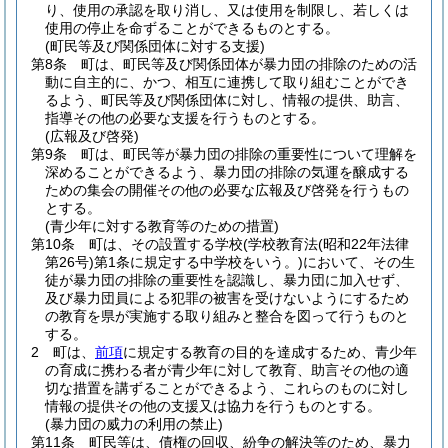
り、使用の承認を取り消し、又は使用を制限し、若しくは
使用の停止を命ずることができるものとする。
(町民等及び関係団体に対する支援)
第8条
町は、町民等及び関係団体が暴力団の排除のための活
動に自主的に、かつ、相互に連携して取り組むことができ
るよう、町民等及び関係団体に対し、情報の提供、助言、
指導その他の必要な支援を行うものとする。
(広報及び啓発)
第9条
町は、町民等が暴力団の排除の重要性について理解を
深めることができるよう、暴力団の排除の気運を醸成する
ための集会の開催その他の必要な広報及び啓発を行うもの
とする。
(青少年に対する教育等のための措置)
第10条
町は、その設置する学校
(学校教育法
(昭和22年法律
第26号)
第1条に規定する中学校をいう。)
において、その生
徒が暴力団の排除の重要性を認識し、暴力団に加入せず、
及び暴力団員による犯罪の被害を受けないようにするため
の教育を県が実施する取り組みと整合を図って行うものと
する。
2
町は、
前項
に規定する教育の目的を達成するため、青少年
の育成に携わる者が青少年に対して教育、助言その他の適
切な措置を講ずることができるよう、これらのものに対し
情報の提供その他の支援又は協力を行うものとする。
(暴力団の威力の利用の禁止)
第11条
町民等は、債権の回収、紛争の解決等のため、暴力