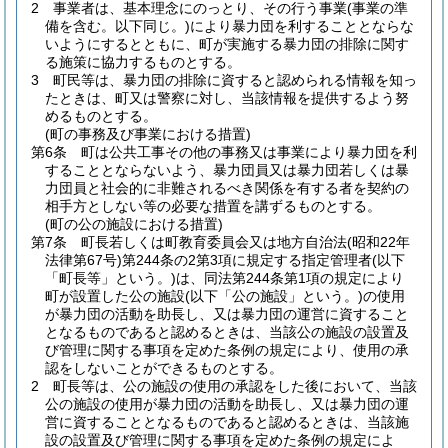
2
事業者は、基本理念にのっとり、その行う事業
(事業の準
備を含む。以下同じ。)
により暴力団を利することとならな
いようにするとともに、町が実施する暴力団の排除に関す
る施策に協力するものとする。
3
町民等は、暴力団の排除に資すると認められる情報を知っ
たときは、町又は警察に対し、当該情報を提供するよう努
めるものとする。
(町の事務及び事業における措置)
第6条
町は公共工事その他の事務又は事業により暴力団を利
することとならないよう、暴力団員又は暴力団若しくは暴
力団員と社会的に非難されるべき関係を有する者を契約の
相手方としない等の必要な措置を講ずるものとする。
(町の公の施設における措置)
第7条
町長若しくは町教育委員会又は地方自治法
(昭和22年
法律第67号)
第244条の2第3項に規定する指定管理者
(以下
「町長等」という。)
は、同法第244条第1項の規定により
町が設置した公の施設
(以下「公の施設」という。)
の使用
が暴力団の活動を助長し、又は暴力団の運営に資すること
となるものであると認めるときは、当該公の施設の設置及
び管理に関する事項を定めた条例の規定により、使用の承
認をしないことができるものとする。
2
町長等は、公の施設の使用の承認をした後において、当該
公の施設の使用が暴力団の活動を助長し、又は暴力団の運
営に資することとなるものであると認めるときは、当該施
設の設置及び管理に関する事項を定めた条例の規定によ