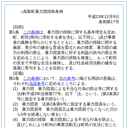
○高取町暴力団排除条例
平成23年12月9日
条例第17号
(目的)
第1条
この条例
は、暴力団の排除に関する基本理念を定め、
町、町民
(県内に滞在する者を含む。以下同じ。)
及び事業
者の責務を明らかにするとともに、暴力団の排除に関する
施策、青少年の健全な育成を図るための措置、暴力団の威
力の利用の禁止、暴力団員等に対する利益の供与の禁止等
を定めることにより、暴力団の排除を推進し、もって町民
の安全で平穏な生活を確保し、及び社会経済活動の健全な
発展に寄与することを目的とする。
(定義)
第2条
この条例
において、
次の各号
に掲げる用語の意義は、
それぞれ
当該各号
に定めるところによる。
(1)
暴力団 暴力団員による不当な行為の防止等に関する
法律
(平成3年法律第77号。以下「法」という。)
第2条第2
号に規定する暴力団をいう。
(2)
暴力団員 法第2条第6号に規定する暴力団員をいう。
(3)
暴力団員等 暴力団員又は暴力団員でなくなった日か
ら5年を経過しない者をいう。
(4)
暴力団の排除 暴力団員による不当な行為を防止し、
及びこれにより町内の事業活動又は町民の生活に生じた