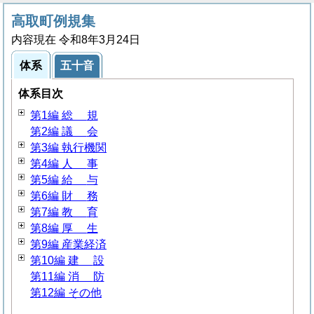
高取町例規集
内容現在 令和8年3月24日
体系
五十音
体系目次
第1編
総
規
第2編
議
会
第3編 執行機関
第4編
人
事
第5編
給
与
第6編
財
務
第7編
教
育
第8編
厚
生
第9編 産業経済
第10編
建
設
第11編
消
防
第12編 その他