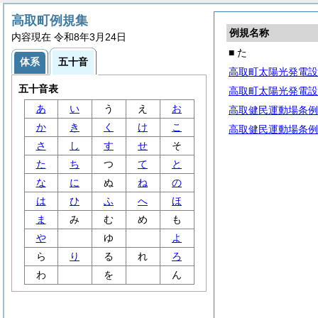
高取町例規集
例規名称
内容現在 令和8年3月24日
■ た
体系
五十音
高取町太陽光発電設
五十音表
高取町太陽光発電設
あ
い
う
え
お
高取健民運動場条例
か
き
く
け
こ
高取健民運動場条例
さ
し
す
せ
そ
た
ち
つ
て
と
な
に
ぬ
ね
の
は
ひ
ふ
へ
ほ
ま
み
む
め
も
や
ゆ
よ
ら
り
る
れ
ろ
わ
を
ん