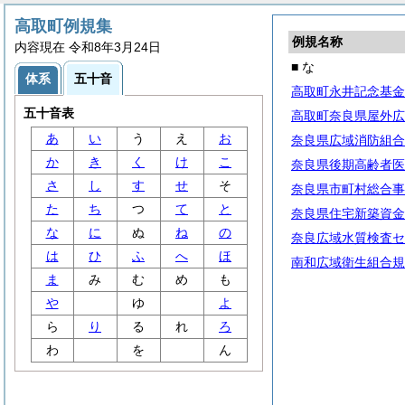
高取町例規集
例規名称
内容現在 令和8年3月24日
■ な
体系
五十音
高取町永井記念基金
五十音表
高取町奈良県屋外広
あ
い
う
え
お
奈良県広域消防組合
か
き
く
け
こ
奈良県後期高齢者医
さ
し
す
せ
そ
奈良県市町村総合事
た
ち
つ
て
と
奈良県住宅新築資金
な
に
ぬ
ね
の
奈良広域水質検査セ
は
ひ
ふ
へ
ほ
南和広域衛生組合規
ま
み
む
め
も
や
ゆ
よ
ら
り
る
れ
ろ
わ
を
ん