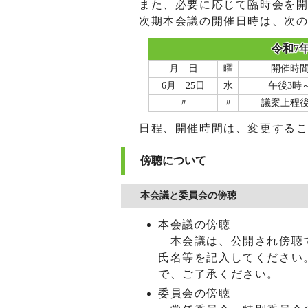
また、必要に応じて臨時会を
次期本会議の開催日時は、次
令和7
月 日
曜
開催時
6月 25日
水
午後3時
〃
〃
議案上程
日程、開催時間は、変更する
傍聴について
本会議と委員会の傍聴
本会議の傍聴
本会議は、公開され傍聴で
氏名等を記入してください
で、ご了承ください。
委員会の傍聴