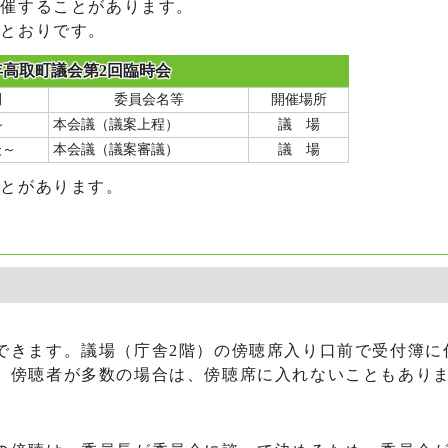
開催することがあります。
のとおりです。
年高取町議会第2回臨時会
間
委員会名等
開催場所
～
本会議（議案上程）
議 場
後～
本会議（議案審議）
議 場
ことがあります。
きます。議場（庁舎2階）の傍聴席入り口前で受付簿に
。傍聴者が多数の場合は、傍聴席に入れないこともあり