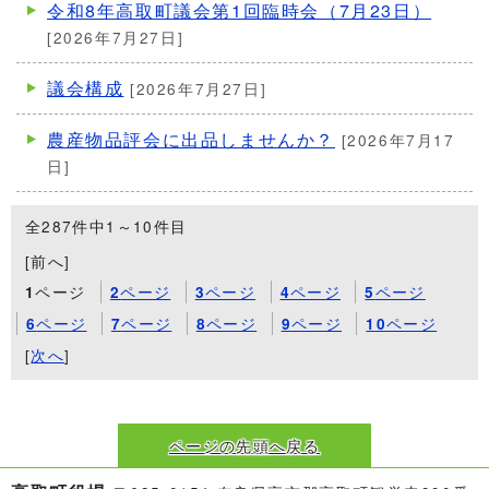
令和8年高取町議会第1回臨時会（7月23日）
[2026年7月27日]
議会構成
[2026年7月27日]
農産物品評会に出品しませんか？
[2026年7月17
日]
全287件中1～10件目
[前へ]
ページ
ページ
ページ
ページ
ページ
1
2
3
4
5
ページ
ページ
ページ
ページ
ページ
6
7
8
9
10
[
次へ
]
ページの先頭へ戻る