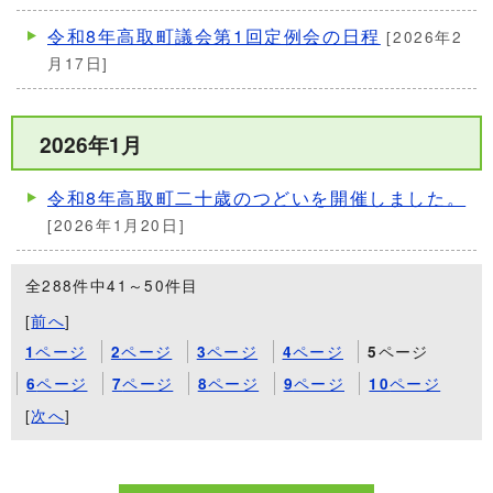
令和8年高取町議会第1回定例会の日程
[2026年2
月17日]
2026年1月
令和8年高取町二十歳のつどいを開催しました。
[2026年1月20日]
全288件中41～50件目
[
前へ
]
ページ
ページ
ページ
ページ
ページ
1
2
3
4
5
ページ
ページ
ページ
ページ
ページ
6
7
8
9
10
[
次へ
]