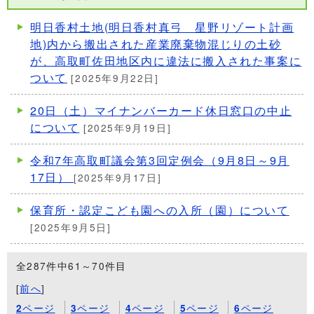
明日香村土地(明日香村真弓 星野リゾート計画
地)内から搬出された産業廃棄物混じりの土砂
が、高取町佐田地区内に違法に搬入された事案に
ついて
[2025年9月22日]
20日（土）マイナンバーカード休日窓口の中止
について
[2025年9月19日]
令和7年高取町議会第3回定例会（9月8日～9月
17日）
[2025年9月17日]
保育所・認定こども園への入所（園）について
[2025年9月5日]
全287件中61～70件目
[
前へ
]
ページ
ページ
ページ
ページ
ページ
2
3
4
5
6