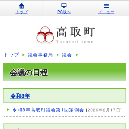
トップ
PC版へ
メニュー
トップ
議会事務局
議会
会議の日程
令和8年
令和8年高取町議会第1回定例会
[2026年2月17日]