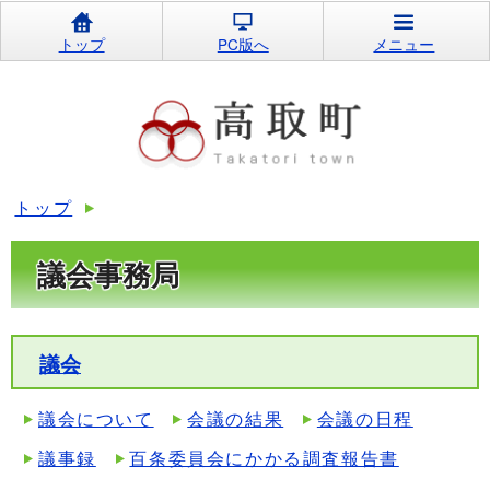
トップ
PC版へ
メニュー
トップ
議会事務局
議会
議会について
会議の結果
会議の日程
議事録
百条委員会にかかる調査報告書