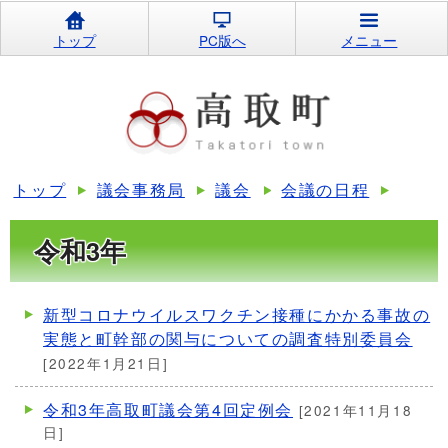
トップ
PC版へ
メニュー
トップ
議会事務局
議会
会議の日程
令和3年
新型コロナウイルスワクチン接種にかかる事故の
実態と町幹部の関与についての調査特別委員会
[2022年1月21日]
令和3年高取町議会第4回定例会
[2021年11月18
日]