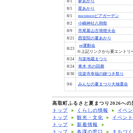
8/1
夢あかり
8/1
星あかり
8/1
noconocoビアガーデン
8/2
小嶋神社八朔祭
8/9
市尾墓山古墳燈火会
8/21
西室院の夏あかり
ee運動会
8/23
※上記リンクから要エントリ
8/24
与楽地蔵まつり
8/24
車木 光の回廊
8/30
信楽寺幸福の鐘つき祭り
9/6
みんなの夏まつり大抽選会
高取町ふるさと夏まつり2026へ
トップ
くらしの情報
イベ
トップ
観光・文化
イベン
トップ
新着情報
トップ
各課の窓口
まちづ