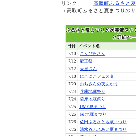
リンク ：
高取町ふるさと
（高取町ふるさと夏まつりの
ふるさと夏まつり2026開催ス
と詳細ペ
日付
イベント名
7/10
こんぴらさん
7/12
龍王祭
7/12
天皇さん
7/18
にこにこフェスタ
7/20
おちさんの夜あかり
7/24
兵庫地蔵祭り
7/24
薩摩地蔵祭り
7/25
UME夏まつり
7/26
森 地蔵まつり
7/26
佐田ふるさと地蔵まつり
7/26
清水谷ふれあい夏まつり