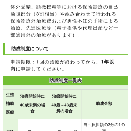
体外受精、顕微授精等における保険診療の自己
負担部分（3割相当）や組み合わせて行われる
保険診療外治療費および男性不妊の手術による
治療、先進医療等（精子提供や代理出産など一
部適用外の治療があります）。
助成制度について
申請期限：1回の治療が終わってから、
1年以
内
に申請してください。
助成制度一覧表
生殖
治療開始時に
治療開始時に
助成金額
補助
40歳未満の場
40歳～43歳未
合
満の場合
医療
自己負担額の2分の1の
額