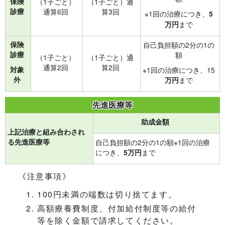
保険
（1子ごと）
（1子ごと）通
診療
通算6回
算3回
※1回の治療につき、
5
まで
万円
保険
自己負担額の2分の1の
診療
額
（1子ごと）
（1子ごと）通
通算2回
算2回
対象
※1回の治療につき、15
外
まで
万円
先進医療等
助成金額
上記治療と組み合わされ
る先進医療等
自己負担額の2分の1の額※1回の治療
につき、
まで
5万円
《注意事項》
100円未満の端数は切り捨てます。
高額療養費制度、付加給付制度等の給付
等を除く金額で請求してください。