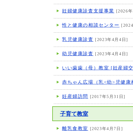
妊婦健康診査支援事業
[2026年
性と健康の相談センター
[202
乳児健康診査
[2023年4月4日]
幼児健康診査
[2023年4月4日]
いい歯歯（母）教室 [妊産婦交
赤ちゃん広場（乳<幼>児健康
妊産婦訪問
[2017年5月31日]
子育て教室
離乳食教室
[2023年4月7日]