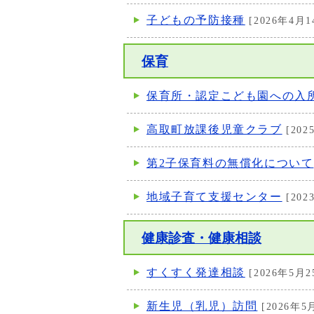
子どもの予防接種
[2026年4月1
保育
保育所・認定こども園への入
高取町放課後児童クラブ
[202
第2子保育料の無償化について
地域子育て支援センター
[202
健康診査・健康相談
すくすく発達相談
[2026年5月2
新生児（乳児）訪問
[2026年5