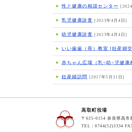
性と健康の相談センター
[202
乳児健康診査
[2023年4月4日]
幼児健康診査
[2023年4月4日]
いい歯歯（母）教室 [妊産婦交
赤ちゃん広場（乳<幼>児健康
妊産婦訪問
[2017年5月31日]
高取町役場
〒635-0154 奈良県高
TEL：0744(52)3334 FA