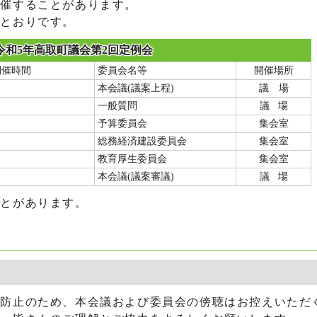
開催することがあります。
のとおりです。
令和5年高取町議会第2回定例会
開催時間
委員会名等
開催場所
本会議(議案上程)
議 場
一般質問
議 場
予算委員会
集会室
総務経済建設委員会
集会室
教育厚生委員会
集会室
本会議(議案審議)
議 場
ことがあります。
防止のため、本会議および委員会の傍聴はお控えいただ