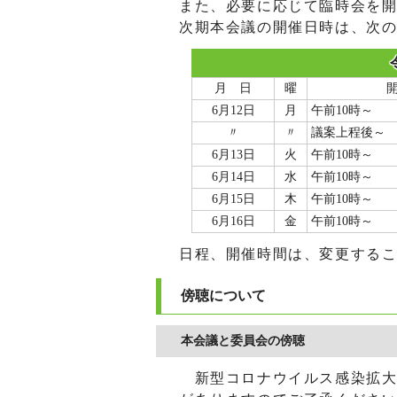
また、必要に応じて臨時会を
次期本会議の開催日時は、次
月 日
曜
6月12日
月
午前10時～
〃
〃
議案上程後～
6月13日
火
午前10時～
6月14日
水
午前10時～
6月15日
木
午前10時～
6月16日
金
午前10時～
日程、開催時間は、変更する
傍聴について
本会議と委員会の傍聴
新型コロナウイルス感染拡大