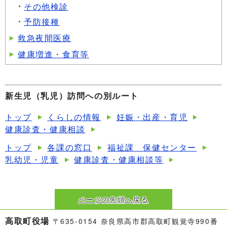
その他検診
予防接種
救急夜間医療
健康増進・食育等
新生児（乳児）訪問への別ルート
トップ
くらしの情報
妊娠・出産・育児
健康診査・健康相談
トップ
各課の窓口
福祉課 保健センター
乳幼児・児童
健康診査・健康相談等
ページの先頭へ戻る
高取町役場
〒635-0154 奈良県高市郡高取町観覚寺990番