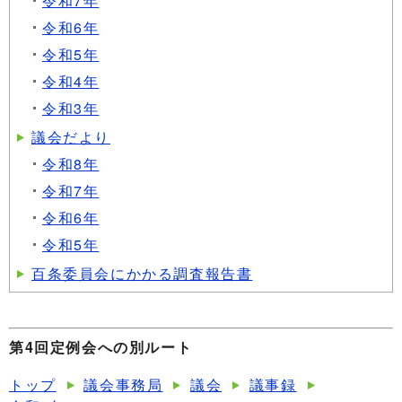
令和7年
令和6年
令和5年
令和4年
令和3年
議会だより
令和8年
令和7年
令和6年
令和5年
百条委員会にかかる調査報告書
第4回定例会への別ルート
トップ
議会事務局
議会
議事録