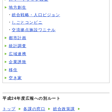
地方創生
総合戦略・人口ビジョン
しごとコンビニ
交流拠点施設ワニナル
都市計画
統計調査
広域連携
企業誘致
移住
空き家
平成24年度広報への別ルート
トップ
各課の窓口
総合政策課