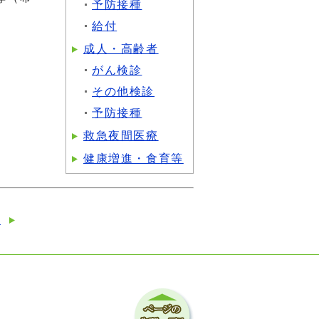
予防接種
給付
成人・高齢者
がん検診
その他検診
予防接種
救急夜間医療
健康増進・食育等
等