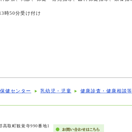
13時50分受け付け
票
 保健センター
乳幼児・児童
健康診査・健康相談
市郡高取町観覚寺990番地1