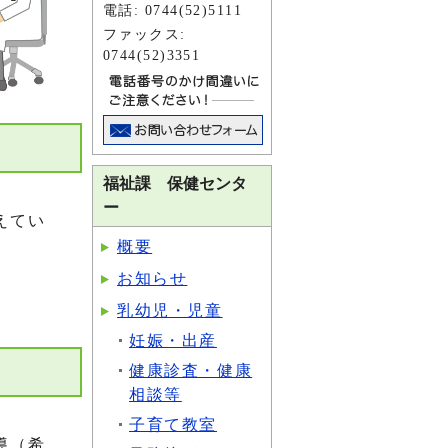
電話: 0744(52)5111
ファックス:
0744(52)3351
福祉課 保健センタ
ー
えてい
概要
お知らせ
乳幼児・児童
妊娠・出産
健康診査・健康
相談等
子育て教室
導（希