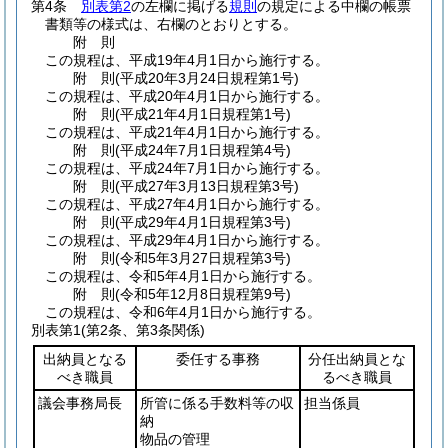
第4条
別表第2
の左欄に掲げる
規則
の規定による中欄の帳票
書類等の様式は、右欄のとおりとする。
附
則
この規程は、平成19年4月1日から施行する。
附
則
(平成20年3月24日
規程第1号)
この規程は、平成20年4月1日から施行する。
附
則
(平成21年4月1日
規程第1号)
この規程は、平成21年4月1日から施行する。
附
則
(平成24年7月1日
規程第4号)
この規程は、平成24年7月1日から施行する。
附
則
(平成27年3月13日
規程第3号)
この規程は、平成27年4月1日から施行する。
附
則
(平成29年4月1日
規程第3号)
この規程は、平成29年4月1日から施行する。
附
則
(令和5年3月27日
規程第3号)
この規程は、令和5年4月1日から施行する。
附
則
(令和5年12月8日
規程第9号)
この規程は、令和6年4月1日から施行する。
別表第1
(第2条、第3条関係)
出納員となる
委任する事務
分任出納員とな
べき職員
るべき職員
議会事務局長
所管に係る手数料等の収
担当係員
納
物品の管理