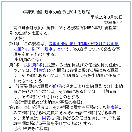
○高取町会計規則の施行に関する規程
平成19年3月30日
規程第2号
高取町会計規則の施行に関する規程(昭和59年3月規程第1
号)の全部を改正する。
(趣旨)
第1条
この規程は、
高取町会計規則
(昭和59年3月高取町規
則第2号。以下「規則」という。)
の施行について必要な事
項を定めるものとする。
(出納員の任命)
第2条
規則第3条
に規定する出納員及び分任出納員の任命に
ついては、
別表第1
の左欄又は右欄に掲げる職にある職員
は、その職にある期間は、出納員又は分任出納員に任命さ
れたものとする。
2
教育委員会の職員が
前項
の規定により出納員又は分任出納
員に任命された場合は、その職にある期間は、当該職員
は、その職に併任されたものとする。
(会計管理者及び出納員の事務の委任)
第3条
会計管理者は、その権限に属する事務のうち
別表第1
の左欄に掲げる出納員にそれぞれ当該中欄に掲げる事務
を、出納員は、
同表
右欄に掲げる分任出納員にそれぞれ当
該中欄に掲げる事務を委任するものとする。
(会計帳票等の様式)