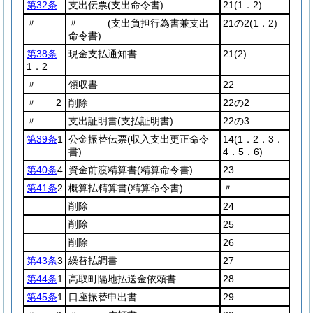
第32条
支出伝票
(支出命令書)
21
(1．2)
〃
〃
(支出負担行為書兼支出
21の2
(1．2)
命令書)
第38条
現金支払通知書
21
(2)
1．2
〃
領収書
22
〃 2
削除
22の2
〃
支出証明書
(支払証明書)
22の3
第39条
1
公金振替伝票
(収入支出更正命令
14
(1．2．3．
書)
4．5．6)
第40条
4
資金前渡精算書
(精算命令書)
23
第41条
2
概算払精算書
(精算命令書)
〃
削除
24
削除
25
削除
26
第43条
3
繰替払調書
27
第44条
1
高取町隔地払送金依頼書
28
第45条
1
口座振替申出書
29