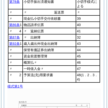
第78条
小切手振出済通知書
小切手様式に
よる
〃
〃 返送票
〃
〃
現金払小切手交付依頼書
39
第86条
1
物品請求伝票
40
〃 4
〃 返納伝票
41
第87条
〃 出納簿
32
第92条
1
歳入歳出外現金出納簿
43
〃
保管有価証券出納簿
44
〃
資金前渡整理簿
45
〃
概算払〃
46
〃
一時借入金〃
47
〃 2
予算流
(充)
用要求書
48
(1．2．3．
4)
様式第1号