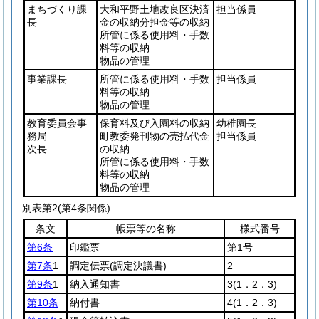
まちづくり課
大和平野土地改良区決済
担当係員
長
金の収納分担金等の収納
所管に係る使用料・手数
料等の収納
物品の管理
事業課長
所管に係る使用料・手数
担当係員
料等の収納
物品の管理
教育委員会事
保育料及び入園料の収納
幼稚園長
務局
町教委発刊物の売払代金
担当係員
次長
の収納
所管に係る使用料・手数
料等の収納
物品の管理
別表第2
(第4条関係)
条文
帳票等の名称
様式番号
第6条
印鑑票
第1号
第7条
1
調定伝票
(調定決議書)
2
第9条
1
納入通知書
3
(1．2．3)
第10条
納付書
4
(1．2．3)