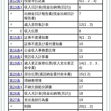
第12条
1
現金等払込書
5
(1．2．3)
第13条
1
収入日計表
(現金出納簿
(日計)
)
6
〃
出納金日計報告書
(現金出納日計
7
報告書)
〃
歳入原符集計表
12
(1．2)
〃 2
収入伝票
8
第15条
1
証券不渡通知書
9
(1．2)
〃
証券不渡及び還付通知書
10
第16条
4
公金収入事務委託簿
11
第18条
1
受託収入計算書
13
第19条
1
歳入更正振替伝票
(収入支出更正
14
(1．2．3．
命令書)
4)
第20条
1
戻出伝票
(過誤納金還付命令書)
15
(1.2)
第22条
滞納整理簿
16
第24条
1
不納欠損処分調書
17
第26条
収入月計表
(現金出納簿
(月計)
)
18
第27条
支出負担行為書
19
〃
削除
20
(1．2)