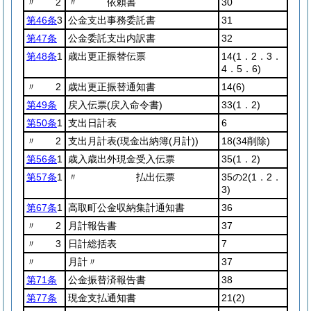
〃 2
〃 依頼書
30
第46条
3
公金支出事務委託書
31
第47条
公金委託支出内訳書
32
第48条
1
歳出更正振替伝票
14
(1．2．3．
4．5．6)
〃 2
歳出更正振替通知書
14
(6)
第49条
戻入伝票
(戻入命令書)
33
(1．2)
第50条
1
支出日計表
6
〃 2
支出月計表
(現金出納簿
(月計)
)
18
(34削除)
第56条
1
歳入歳出外現金受入伝票
35
(1．2)
第57条
1
〃 払出伝票
35の2
(1．2．
3)
第67条
1
高取町公金収納集計通知書
36
〃 2
月計報告書
37
〃 3
日計総括表
7
〃
月計〃
37
第71条
公金振替済報告書
38
第77条
現金支払通知書
21
(2)