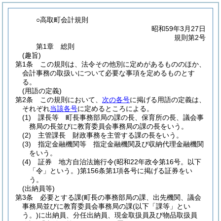
○高取町会計規則
昭和59年3月27日
規則第2号
第1章
総則
(趣旨)
第1条
この規則は、法令その他別に定めがあるもののほか、
会計事務の取扱いについて必要な事項を定めるものとす
る。
(用語の定義)
第2条
この規則において、
次の各号
に掲げる用語の定義は、
それぞれ
当該各号
に定めるところによる。
(1)
課長等 町長事務部局の課の長、保育所の長、議会事
務局の長並びに教育委員会事務局の課の長をいう。
(2)
主管課長 財政事務を主管する課の長をいう。
(3)
指定金融機関等 指定金融機関及び収納代理金融機関
をいう。
(4)
証券 地方自治法施行令
(昭和22年政令第16号。以下
「令」という。)
第156条第1項各号に掲げる証券をい
う。
(出納員等)
第3条
必要とする課(町長の事務部局の課、出先機関、議会
事務局並びに教育委員会事務局の課
(以下「課等」とい
う。)
に出納員、分任出納員、現金取扱員及び物品取扱員