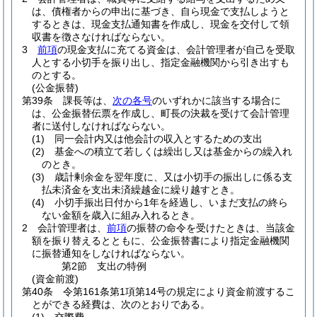
は、債権者からの申出に基づき、自ら現金で支払しようと
するときは、現金支払通知書を作成し、現金を交付して領
収書を徴さなければならない。
3
前項
の現金支払に充てる資金は、会計管理者が自己を受取
人とする小切手を振り出し、指定金融機関から引き出すも
のとする。
(公金振替)
第39条
課長等は、
次の各号
のいずれかに該当する場合に
は、公金振替伝票を作成し、町長の決裁を受けて会計管理
者に送付しなければならない。
(1)
同一会計内又は他会計の収入とするための支出
(2)
基金への積立て若しくは繰出し又は基金からの繰入れ
のとき。
(3)
歳計剰余金を翌年度に、又は小切手の振出しに係る支
払未済金を支出未済繰越金に繰り越すとき。
(4)
小切手振出日付から1年を経過し、いまだ支払の終ら
ない金額を歳入に組み入れるとき。
2
会計管理者は、
前項
の振替の命令を受けたときは、当該金
額を振り替えるとともに、公金振替書により指定金融機関
に振替通知をしなければならない。
第2節
支出の特例
(資金前渡)
第40条
令第161条第1項第14号の規定により資金前渡するこ
とができる経費は、次のとおりである。