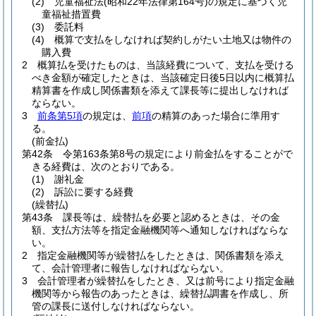
(2)
児童福祉法
(昭和22年法律第164号)
の規定に基づく児
童福祉措置費
(3)
委託料
(4)
概算で支払をしなければ契約しがたい土地又は物件の
購入費
2
概算払を受けたものは、当該経費について、支払を受ける
べき金額が確定したときは、当該確定日後5日以内に概算払
精算書を作成し関係書類を添えて課長等に提出しなければ
ならない。
3
前条第5項
の規定は、
前項
の精算のあった場合に準用す
る。
(前金払)
第42条
令第163条第8号の規定により前金払をすることがで
きる経費は、次のとおりである。
(1)
謝礼金
(2)
訴訟に要する経費
(繰替払)
第43条
課長等は、繰替払を必要と認めるときは、その金
額、支払方法等を指定金融機関等へ通知しなければならな
い。
2
指定金融機関等が繰替払をしたときは、関係書類を添え
て、会計管理者に報告しなければならない。
3
会計管理者が繰替払をしたとき、又は前号により指定金融
機関等から報告のあったときは、繰替払調書を作成し、所
管の課長に送付しなければならない。