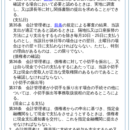
確認する場合において必要と認めるときは、実地に調査
し、又は課長等に対し関係書類の提出を求めることができ
る。
(支払日)
第35条
会計管理者は、
前条
の規定による審査の結果、当該
支出が適正であると認めるときは、隔地払又は口座振替の
方法により支出をするものを除き毎月10日・25日に支払う
ものとし、当該日が休日等の場合はその翌日、土曜日の場
合はその翌々日に支払わなければならない。
ただし、特別
の理由があるものは、この限りでない。
(債権者の確認)
第36条
会計管理者は、債権者に対して小切手を振出し、又
は自ら現金で小口の支払をするにあたっては、当該小切手
又は現金の受取人が正当な受取権限のあるものであること
を確認しなければならない。
(小切手の振出等)
第37条
会計管理者が小切手を振り出す場合の手続その他に
ついては、小切手振出等事務取扱規程の定めるところによ
る。
(現金による支払)
第38条
会計管理者は、債権者からの申出に基づき、指定金
融機関をして現金で支払をさせようとするときは、債権者
に現金支払通知書を交付し、これを指定金融機関に提出さ
せなければならない。
2
会計管理者は、職員等に支給する給与を支出するため又