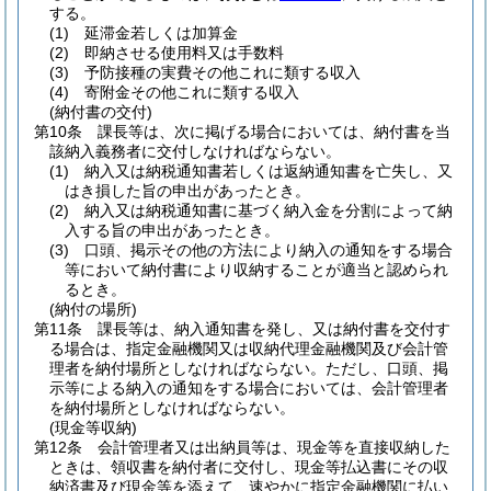
する。
(1)
延滞金若しくは加算金
(2)
即納させる使用料又は手数料
(3)
予防接種の実費その他これに類する収入
(4)
寄附金その他これに類する収入
(納付書の交付)
第10条
課長等は、次に掲げる場合においては、納付書を当
該納入義務者に交付しなければならない。
(1)
納入又は納税通知書若しくは返納通知書を亡失し、又
はき損した旨の申出があったとき。
(2)
納入又は納税通知書に基づく納入金を分割によって納
入する旨の申出があったとき。
(3)
口頭、掲示その他の方法により納入の通知をする場合
等において納付書により収納することが適当と認められ
るとき。
(納付の場所)
第11条
課長等は、納入通知書を発し、又は納付書を交付す
る場合は、指定金融機関又は収納代理金融機関及び会計管
理者を納付場所としなければならない。
ただし、口頭、掲
示等による納入の通知をする場合においては、会計管理者
を納付場所としなければならない。
(現金等収納)
第12条
会計管理者又は出納員等は、現金等を直接収納した
ときは、領収書を納付者に交付し、現金等払込書にその収
納済書及び現金等を添えて、速やかに指定金融機関に払い