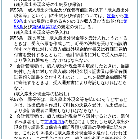
(歳入歳出外現金等の出納及び保管)
第55条
歳入歳出外現金及び保管有価証券
(以下「歳入歳出外
現金等」という。)
の出納及び保管については、
次条
から
第
59条
までの規定に定めるもののほか収入及び支出並びに
第
53条
及び
第54条第1項
の規定の例による。
(歳入歳出外現金等の受入れ)
第56条
課長等は、歳入歳出外現金等を受け入れようとする
ときは、受入伝票を作成して、町長の決裁を受けて当該納
付すべき者に対して歳入歳出外現金納付書又は有価証券納
付書を交付するとともに、会計管理者に対して受入伝票に
より受入れ通知をしなければならない。
2
会計管理者は、歳入歳出外現金等を収納したときは、当該
納付した者に対して歳入歳出外現金預り証書又は保管有価
証券預り証書を交付するものとし、これを指定金融機関等
に寄託するときは、受入通知書により寄託しなければなら
ない。
(歳入歳出外現金等の払出し)
第57条
課長等は、歳入歳出外現金等を払い出そうとすると
きは、払出伝票を作成して町長の決裁を受け、払出伝票に
より会計管理者に通知しなければならない。
2
会計管理者は、歳入歳出外現金等を還付するときは、還付
すべき者をして
前条第2項
の規定により交付した歳入歳出外
現金預り証書又は保管有価証券預り証書の受領欄に記名さ
せ、これと引き換えに歳入歳出外現金等を還付しなければ
ならない。
この場合において、歳入歳出外現金等を指定金