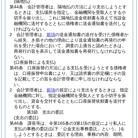
(隔地払)
第44条
会計管理者は、隔地払の方法により支出しようとす
るときは、支払場所を指定し、金融機関を受取人とする小
切手を振り出し、これに隔地払送金依頼書を添えて当該金
融機関に送付するとともに債権者に送金通知書を送付しな
ければならない。
2
会計管理者は、
前項
の送金通知書の送付を受けた債権者か
ら紛失、き損その他の理由により送金通知書の再発行の申
出を受けた場合において、調査の上適当と認めたときは、
再発行の旨を表示して送金通知書を再発行しなければなら
ない。
(口座振替による支払)
第45条
口座振替の方法による支払を受けようとする債権者
は、口座振替申出書により、又は請求書の所定欄にその旨
を記載してこの旨を会計管理者に申し出なければならな
い。
2
会計管理者は、
前項
の規定により支出をするときは、指定
金融機関に対し、指定金融機関を受取人とする小切手を振
り出し、資金を交付するとともに口座振替依頼書を送付す
るものとする。
第3節
支出の委託
(支出の委託)
第46条
課長等は、令第165条の3第1項の規定により私人に
支払の事務の委託
(以下「公金支出事務委託」という。)
を
しようとするときは、委託する理由、事務の内容、期間、