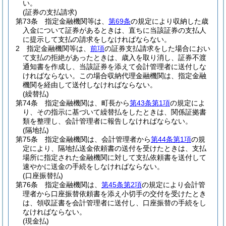
い。
(証券の支払請求)
第73条
指定金融機関等は、
第69条
の規定により収納した歳
入金について証券があるときは、直ちに当該証券の支払人
に提示して支払の請求をしなければならない。
2
指定金融機関等は、
前項
の証券支払請求をした場合におい
て支払の拒絶があったときは、歳入を取り消し、証券不渡
通知書を作成し、当該証券を添えて会計管理者に送付しな
ければならない。
この場合収納代理金融機関は、指定金融
機関を経由して送付しなければならない。
(繰替払)
第74条
指定金融機関は、町長から
第43条第1項
の規定によ
り、その指示に基づいて繰替払をしたときは、関係証拠書
類を整理し、会計管理者に報告しなければならない。
(隔地払)
第75条
指定金融機関は、会計管理者から
第44条第1項
の規
定により、隔地払送金依頼書の送付を受けたときは、支払
場所に指定された金融機関に対して支払依頼書を送付して
速やかに送金の手続をしなければならない。
(口座振替払)
第76条
指定金融機関は、
第45条第2項
の規定により会計管
理者から口座振替依頼書を添え小切手の交付を受けたとき
は、領収証書を会計管理者に送付し、口座振替の手続をし
なければならない。
(現金払)