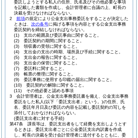
委託しようとする私人の住所、氏名及びその他必要な事項
を記載した書類を作成し、会計管理者に合議の上、町長の
決裁を受けなければならない。
2
前項
の規定により公金支出事務委託をすることが決定した
ときは、
次の各号
に掲げる事項を内容とする公金支出事務
委託契約を締結しなければならない。
(1)
支出の範囲及び委託事由に関すること。
(2)
委託契約の期間に関すること。
(3)
領収書の受領に関すること。
(4)
支出金の支出の時期、場所及び手続に関すること。
(5)
支出金の報告に関すること。
(6)
支出金の保管に関すること。
(7)
委託料に関すること。
(8)
帳票の整理に関すること。
(9)
委託事務に使用する印鑑の届出に関すること。
(10)
委託契約の解除に関すること。
(11)
その他必要と認める事項
3
会計管理者は、公金支出事務委託書を備え、公金支出事務
委託をした私人
(以下「委託支出者」という。)
の住所、氏
名、委託年月日及び委託の内容を記載し委託契約の写しを
添付しておかなければならない。
(委託支出者に対する手続)
第47条
課長等は、委託支出者をして経費を支出しようとす
るときは、委託支出者ごとに公金委託支出内訳書を作成
し、町長の決裁を受け会計管理者に送付するとともに、委