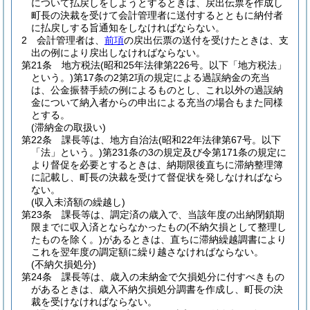
について払戻しをしようとするときは、戻出伝票を作成し
町長の決裁を受けて会計管理者に送付するとともに納付者
に払戻しする旨通知をしなければならない。
2
会計管理者は、
前項
の戻出伝票の送付を受けたときは、支
出の例により戻出しなければならない。
第21条
地方税法
(昭和25年法律第226号。以下「地方税法」
という。)
第17条の2第2項の規定による過誤納金の充当
は、公金振替手続の例によるものとし、これ以外の過誤納
金について納入者からの申出による充当の場合もまた同様
とする。
(滞納金の取扱い)
第22条
課長等は、地方自治法
(昭和22年法律第67号。以下
「法」という。)
第231条の3の規定及び令第171条の規定に
より督促を必要とするときは、納期限後直ちに滞納整理簿
に記載し、町長の決裁を受けて督促状を発しなければなら
ない。
(収入未済額の繰越し)
第23条
課長等は、調定済の歳入で、当該年度の出納閉鎖期
限までに収入済とならなかったもの
(不納欠損として整理し
たものを除く。)
があるときは、直ちに滞納繰越調書により
これを翌年度の調定額に繰り越さなければならない。
(不納欠損処分)
第24条
課長等は、歳入の未納金で欠損処分に付すべきもの
があるときは、歳入不納欠損処分調書を作成し、町長の決
裁を受けなければならない。