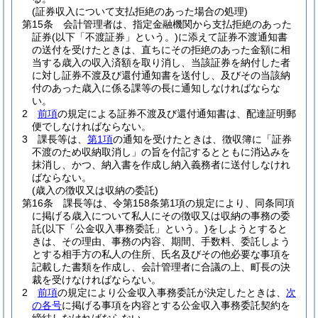
(証券収入について支払拒絶のあった場合の処理)
第15条
会計管理者は、指定金融機関から支払拒絶のあった
証券
(以下「不渡証券」という。)
に添えて証券不渡通知書
の送付を受けたときは、直ちにその拒絶のあった金額に相
当する歳入の収入済額を取り消し、当該証券を納付した者
に対し証券不渡及び還付通知書を送付し、及びその当該納
付のあった歳入に係る課等の長に通知しなければならな
い。
2
前項
の規定による証券不渡及び還付通知書は、配達証明郵
便でしなければならない。
3
課長等は、
第1項
の通知を受けたときは、徴収簿に「証券
不渡のため収納取消し」の旨を付記するとともに消込みを
抹消し、かつ、納入書を作成し納入義務者に送付しなけれ
ばならない。
(歳入の徴収又は収納の委託)
第16条
課長等は、令第158条第1項の規定により、同条同項
に掲げる歳入について私人にその徴収又は収納の事務の委
託
(以下「公金収入事務委託」という。)
をしようとすると
きは、その理由、事務の内容、期間、手数料、委託しよう
とする相手方の私人の住所、氏名及びその他必要な事項を
記載した書類を作成し、会計管理者に合議の上、町長の決
裁を受けなければならない。
2
前項
の規定により公金収入事務委託が決定したときは、
次
の各号
に掲げる事項を内容とする公金収入事務委託契約を