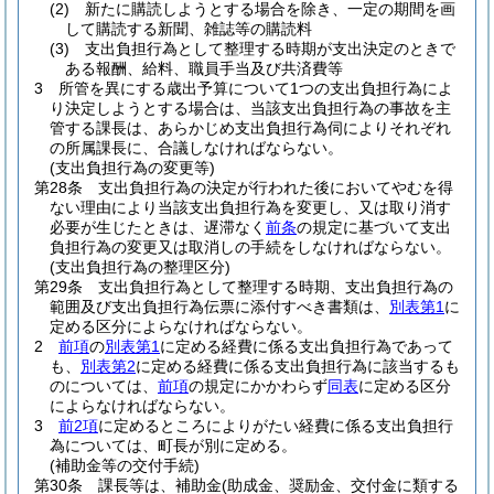
(2)
新たに購読しようとする場合を除き、一定の期間を画
して購読する新聞、雑誌等の購読料
(3)
支出負担行為として整理する時期が支出決定のときで
ある報酬、給料、職員手当及び共済費等
3
所管を異にする歳出予算について1つの支出負担行為によ
り決定しようとする場合は、当該支出負担行為の事故を主
管する課長は、あらかじめ支出負担行為伺によりそれぞれ
の所属課長に、合議しなければならない。
(支出負担行為の変更等)
第28条
支出負担行為の決定が行われた後においてやむを得
ない理由により当該支出負担行為を変更し、又は取り消す
必要が生じたときは、遅滞なく
前条
の規定に基づいて支出
負担行為の変更又は取消しの手続をしなければならない。
(支出負担行為の整理区分)
第29条
支出負担行為として整理する時期、支出負担行為の
範囲及び支出負担行為伝票に添付すべき書類は、
別表第1
に
定める区分によらなければならない。
2
前項
の
別表第1
に定める経費に係る支出負担行為であって
も、
別表第2
に定める経費に係る支出負担行為に該当するも
のについては、
前項
の規定にかかわらず
同表
に定める区分
によらなければならない。
3
前2項
に定めるところによりがたい経費に係る支出負担行
為については、町長が別に定める。
(補助金等の交付手続)
第30条
課長等は、補助金
(助成金、奨励金、交付金に類する