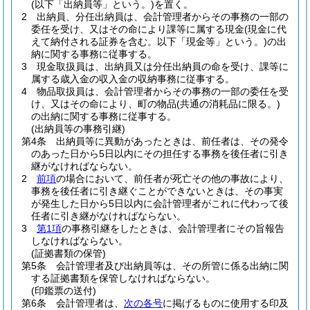
(以下「出納員等」という。)
を置く。
2
出納員、分任出納員は、会計管理者からその事務の一部の
委任を受け、又はその命により課等に属する現金
(現金に代
えて納付される証券を含む。以下「現金等」という。)
の出
納に関する事務に従事する。
3
現金取扱員は、出納員又は分任出納員の命を受け、課等に
属する歳入金の収入金の収納事務に従事する。
4
物品取扱員は、会計管理者からその事務の一部の委任を受
け、又はその命により、町の物品
(共通の消耗品に限る。)
の出納に関する事務に従事する。
(出納員等の事務引継)
第4条
出納員等に異動があったときは、前任者は、その発令
のあった日から5日以内にその担任する事務を後任者に引き
継がなければならない。
2
前項
の場合において、前任者が死亡その他の事故により、
事務を後任者に引き継ぐことができないときは、その事実
が発生した日から5日以内に会計管理者がこれに代わって後
任者に引き継がなければならない。
3
第1項
の事務引継をしたときは、会計管理者にその旨報告
しなければならない。
(証拠書類の保管)
第5条
会計管理者及び出納員等は、その所管に係る出納に関
する証拠書類を保管しなければならない。
(印鑑票の送付)
第6条
会計管理者は、
次の各号
に掲げるものに使用する印及