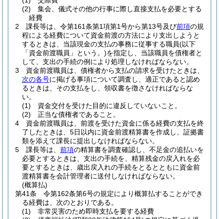
(1)
交際費
(2)
集会、儀式その他の行事に際し直接支払を必要とする
経費
2
課長等は、令第161条第1項第1号から第13号及び
前項
の規
程による経費について資金前渡の方法により支出しようと
するときは、当該現金の支払の事務に従事する職員
(以下
「資金前渡職員」という。)
を指定し、当該職員を債権者と
して、支出の手続の例により処理しなければならない。
3
資金前渡職員は、債権者から支払の請求を受けたときは、
次の各号
に掲げる事項について調査し、適正であると認め
るときは、その支払をし、領収書を徴さなければならな
い。
(1)
資金交付を受けた目的に違反していないこと。
(2)
正当な債権者であること。
4
資金前渡職員は、前渡を受けた資金に係る経費の支払を終
了したときは、5日以内に資金前渡精算書を作成し、証拠書
類を添えて課長に提出しなければならない。
5
課長等は、
前項
の精算書を調査確認し、不足金の追払いを
必要とするときは、支出の手続を、精算残金の戻入れを必
要とするときは、歳出戻入れの手続をとるとともに資金前
渡精算書を会計管理者に送付しなければならない。
(概算払)
第41条
令第162条第6号の規定により概算払することができ
る経費は、次のとおりである。
(1)
非常災害のため即時支払を要する経費