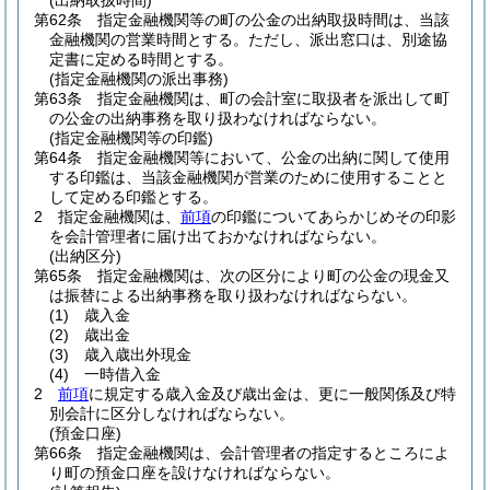
(出納取扱時間)
第62条
指定金融機関等の町の公金の出納取扱時間は、当該
金融機関の営業時間とする。
ただし、派出窓口は、別途協
定書に定める時間とする。
(指定金融機関の派出事務)
第63条
指定金融機関は、町の会計室に取扱者を派出して町
の公金の出納事務を取り扱わなければならない。
(指定金融機関等の印鑑)
第64条
指定金融機関等において、公金の出納に関して使用
する印鑑は、当該金融機関が営業のために使用することと
して定める印鑑とする。
2
指定金融機関は、
前項
の印鑑についてあらかじめその印影
を会計管理者に届け出ておかなければならない。
(出納区分)
第65条
指定金融機関は、次の区分により町の公金の現金又
は振替による出納事務を取り扱わなければならない。
(1)
歳入金
(2)
歳出金
(3)
歳入歳出外現金
(4)
一時借入金
2
前項
に規定する歳入金及び歳出金は、更に一般関係及び特
別会計に区分しなければならない。
(預金口座)
第66条
指定金融機関は、会計管理者の指定するところによ
り町の預金口座を設けなければならない。