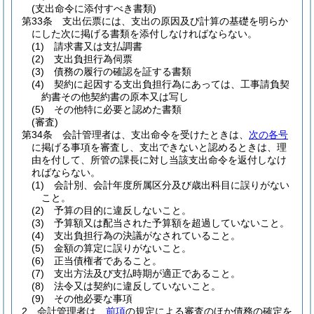
(支出命令に添付すべき書類)
第33条
支出伝票には、支出の原因及び計算の基礎を明らか
にした次に掲げる書類を添付しなければならない。
(1)
請求書又は支払調書
(2)
支出負担行為伺票
(3)
債務の履行の確認を証する書類
(4)
契約に起因する支出負担行為にあっては、工事請負契
約書その他契約書の原本又は写し
(5)
その他特に必要と認めた書類
(審査)
第34条
会計管理者は、支出命令を受けたときは、
次の各号
に掲げる事項を審査し、支出できないと認めるときは、理
由を付して、所管の課長に対し当該支出命令を返付しなけ
ればならない。
(1)
会計別、会計年度所属区分及び歳出科目に誤りがない
こと。
(2)
予算の目的に違反しないこと。
(3)
予算額又は配当された予算額を超過していないこと。
(4)
支出負担行為の決議がなされていること。
(5)
金額の算定に誤りがないこと。
(6)
正当債権者であること。
(7)
支出方法及び支払時期が適正であること。
(8)
法令又は契約に違反していないこと。
(9)
その他必要な事項
2
会計管理者は、
前項
の規定による審査のほか債務の確定を