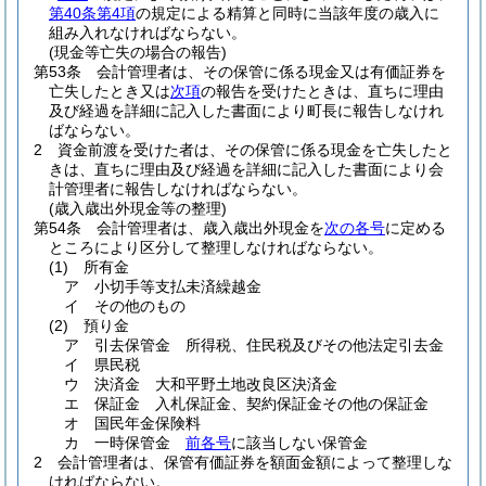
第40条第4項
の規定による精算と同時に当該年度の歳入に
組み入れなければならない。
(現金等亡失の場合の報告)
第53条
会計管理者は、その保管に係る現金又は有価証券を
亡失したとき又は
次項
の報告を受けたときは、直ちに理由
及び経過を詳細に記入した書面により町長に報告しなけれ
ばならない。
2
資金前渡を受けた者は、その保管に係る現金を亡失したと
きは、直ちに理由及び経過を詳細に記入した書面により会
計管理者に報告しなければならない。
(歳入歳出外現金等の整理)
第54条
会計管理者は、歳入歳出外現金を
次の各号
に定める
ところにより区分して整理しなければならない。
(1)
所有金
ア
小切手等支払未済繰越金
イ
その他のもの
(2)
預り金
ア
引去保管金 所得税、住民税及びその他法定引去金
イ
県民税
ウ
決済金 大和平野土地改良区決済金
エ
保証金 入札保証金、契約保証金その他の保証金
オ
国民年金保険料
カ
一時保管金
前各号
に該当しない保管金
2
会計管理者は、保管有価証券を額面金額によって整理しな
ければならない。