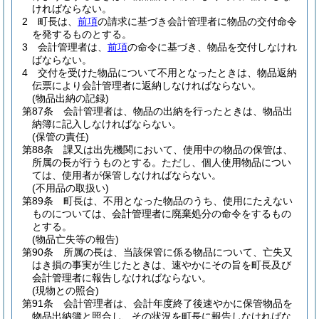
ければならない。
2
町長は、
前項
の請求に基づき会計管理者に物品の交付命令
を発するものとする。
3
会計管理者は、
前項
の命令に基づき、物品を交付しなけれ
ばならない。
4
交付を受けた物品について不用となったときは、物品返納
伝票により会計管理者に返納しなければならない。
(物品出納の記録)
第87条
会計管理者は、物品の出納を行ったときは、物品出
納簿に記入しなければならない。
(保管の責任)
第88条
課又は出先機関において、使用中の物品の保管は、
所属の長が行うものとする。
ただし、個人使用物品につい
ては、使用者が保管しなければならない。
(不用品の取扱い)
第89条
町長は、不用となった物品のうち、使用にたえない
ものについては、会計管理者に廃棄処分の命令をするもの
とする。
(物品亡失等の報告)
第90条
所属の長は、当該保管に係る物品について、亡失又
はき損の事実が生じたときは、速やかにその旨を町長及び
会計管理者に報告しなければならない。
(現物との照合)
第91条
会計管理者は、会計年度終了後速やかに保管物品を
物品出納簿と照合し、その状況を町長に報告しなければな