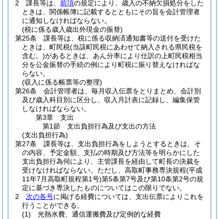
2
課長等は、
前項
の規定により、歳入の不納欠損処分をした
ときは、関係帳簿に記載するとともにその旨を会計管理者
に通知しなければならない。
(税に係る歳入歳出外現金の振替)
第25条
課長等は、税に係る収納済通知書等の送付を受けた
ときは、町民税
(当該町民税にあわせて納入される県民税を
含む。)
があるときは、あん分率により仕訳の上町民税相当
分を公金振替の手続の例により町税に振り替えなければな
らない。
(収入に係る帳票等の整理)
第26条
会計管理者は、毎月収入伝票をとりまとめ、会計別
及び歳入科目別に区分し、収入月計表に記録し、編集保管
しなければならない。
第3章
支出
第1節
支出負担行為及び支出の方法
(支出負担行為)
第27条
課長等は、支出負担行為をしようとするときは、そ
の内容、予定金額、支払の時期及び方法等を明らかにした
支出負担行為伺により、主管課長を経由して町長の決裁を
受けなければならない。
ただし、高取町事務専決規程
(平成
11年7月高取町規程第1号)
第5条第7号及び第10条第2号の規
定に基づき専決したものについてはこの限りでない。
2
次の各号
に掲げる経費については、支出伝票によりこれを
行うことができる。
(1)
光熱水費、通信運搬費及び定例的な経費