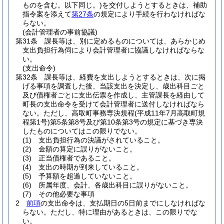
ものを含む。以下同じ。)
を交付しようとするときは、補助
指令案を添えて
第27条
の規定により手続を行わなければな
らない。
(会計管理者の事前協議)
第31条
課長等は、別に定めるものについては、あらかじめ
支出負担行為伺により会計管理者に協議しなければならな
い。
(支出命令)
第32条
課長等は、経費を支出しようとするときは、次に掲
げる事項を調査した後、当該支出を決定し、歳出科目ごと
及び債権者ごとに支出伝票を作成し、主管課長を経由して
町長の支出命令を受けて会計管理者に送付しなければなら
ない。
ただし、高取町事務専決規程
(平成11年7月高取町規
程第1号)
第5条第8号及び第10条第3号の規定に基づき専決
したものについてはこの限りでない。
(1)
支出負担行為の決議がされていること。
(2)
金額の算定に誤りがないこと。
(3)
正当債権者であること。
(4)
支出の時期が到来していること。
(5)
予算額を超過していないこと。
(6)
所属年度、会計、各歳出科目に誤りがないこと。
(7)
その他必要な事項
2
前項
の支出命令は、支払期日の5日前までにしなければな
らない。
ただし、特に理由があるときは、この限りでな
い。