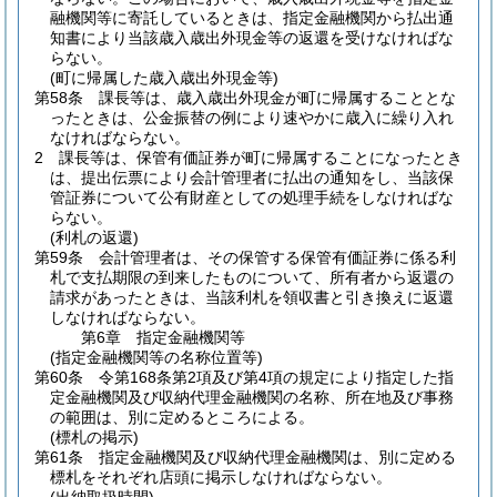
融機関等に寄託しているときは、指定金融機関から払出通
知書により当該歳入歳出外現金等の返還を受けなければな
らない。
(町に帰属した歳入歳出外現金等)
第58条
課長等は、歳入歳出外現金が町に帰属することとな
ったときは、公金振替の例により速やかに歳入に繰り入れ
なければならない。
2
課長等は、保管有価証券が町に帰属することになったとき
は、提出伝票により会計管理者に払出の通知をし、当該保
管証券について公有財産としての処理手続をしなければな
らない。
(利札の返還)
第59条
会計管理者は、その保管する保管有価証券に係る利
札で支払期限の到来したものについて、所有者から返還の
請求があったときは、当該利札を領収書と引き換えに返還
しなければならない。
第6章
指定金融機関等
(指定金融機関等の名称位置等)
第60条
令第168条第2項及び第4項の規定により指定した指
定金融機関及び収納代理金融機関の名称、所在地及び事務
の範囲は、別に定めるところによる。
(標札の掲示)
第61条
指定金融機関及び収納代理金融機関は、別に定める
標札をそれぞれ店頭に掲示しなければならない。