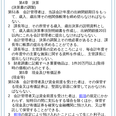
第4章
決算
(決算書の調製)
第51条
会計管理者は、当該会計年度の出納閉鎖期日をもっ
て、歳入、歳出簿その他関係帳簿を締め切らなければなら
ない。
2
課長等は、その所管する歳入、歳出決算の説明資料とし
て、歳入歳出決算事項別明細書を作成し、出納閉鎖後20日
以内にこれを会計管理者に提出しなければならない。
3
会計管理者は、決算の調製上その他必要があるときは、課
長等に帳票の提出を求めることができる。
4
課長等は、主管課長の定めるところにより、毎会計年度そ
の年度中の主要な施策に関する資料を作成し、主管課長に
提出しなければならない。
5
財産調書に記載すべき重要物品は、1件20万円以上
(取得
時の価格)
のものとする。
第5章
現金及び有価証券
(現金等)
第52条
会計管理者及び資金前渡を受けた者は、その保管す
る現金又は有価証券は、堅固な容器に保管しておかなけれ
ばならない。
2
会計管理者又は資金前渡を受けた者は、
前項
の規定にかか
わらず、短時日の間に支払をする場合を除くほか、保管す
る現金及び有価証券を確実な金融機関に預け入れ、又は寄
託して保管することができる。
3
前項
の規定により預け入れたことによって生じた利子は、