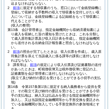
込まなければならない。
2
前項
に規定する領収書のうち、窓口において金銭登録機に
登録して収納する手数料の収入で領収書を交付しがたい収
入については、金銭登録機による記録紙をもって領収書に
代えることができる。
(収入の整理)
第13条
会計管理者は、指定金融機関から収納済通知書によ
り歳入を収納した旨の通知を受けたときは、これを分類し
て歳入原符集計票及び収入日計表を作成し、指定金融機関
から送付される出納金日計報告書と照合しなければならな
い。
2
前項
の照合が完了したときは、収入伝票を作成し、歳入原
符集計票を添えて当該歳入に係る課等の課長に送付しなけ
ればならない。
3
課長等は、
前項
の規定により収入伝票及び証拠書類の送付
があったときは、町税徴収簿又は税外徴収簿に登記の上、
証拠書類を会計管理者に送付しなければならない。
(取立て及び納付の委託を受けることができる小切手の支払
地)
第14条
令第157条第1項に規定する納入義務者から提供を受
け、その取立て及び納付の委託を受けることができる小切
手の支払地は、納入又は払込みを受ける指定金融機関等が
加入し、又は当該指定金融機関等から手形交換を委託され
ている金融機関が加入している手形交換所の参加地域とす
る。