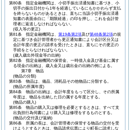
第80条
指定金融機関は、小切手振出済通知書に基づき、小
切手の振出日付から1年を経過しているにもかかわらず支払
を終らないものがあるときは、直ちに当該小切手振出済通
知書の表面余白に「期限経過」の印を押し、これを会計管
理者に返送しなければならない。
(収入等の更正)
第81条
指定金融機関は、
第19条第2項
及び
第48条第2項
の規
定に基づき会計管理者から更正通知書により会計区分又は
会計年度の更正の請求を受けたときは、直ちにその更正の
手続をとらなければならない。
(歳入歳出外現金等の出納)
第82条
指定金融機関の保管金、一時借入金及び基金に属す
る現金の出納は、歳入金又は歳出金の出納の例による。
第7章
物品
(物品の分類)
第83条
物品は、備品、消耗品その他物品に分類する。
(物品の所属年度)
第84条
物品の出納は、会計年度をもって区分し、その所属
年度は、物品を出納した日の属する年度とする。
(物品の購入)
第85条
物品の購入又は修理を必要とするときは、すべて支
出負担行為伺書により購入又は修理をするものとする。
(物品の交付及び返納)
第86条
所属の長は、会計管理者の保管する物品の交付を受
けようとするときは、物品請求伝票により町長に請求しな