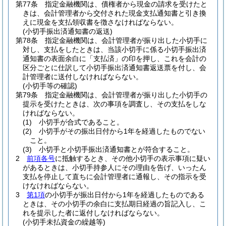
第77条
指定金融機関は、債権者から現金の請求を受けたと
きは、会計管理者から交付された現金支払通知書と引き換
えに現金を支払領収書を徴さなければならない。
(小切手振出済通知書の返送)
第78条
指定金融機関は、会計管理者が振り出した小切手に
対し、支払をしたときは、当該小切手に係る小切手振出済
通知書の表面余白に「支払済」の印を押し、これを会計の
区分ごとに仕訳して小切手振出済通知書返送票を付し、会
計管理者に送付しなければならない。
(小切手等の確認)
第79条
指定金融機関は、会計管理者が振り出した小切手の
提示を受けたときは、次の事項を調査し、その支払をしな
ければならない。
(1)
小切手が合式であること。
(2)
小切手がその振出日付から1年を経過したものでない
こと。
(3)
小切手と小切手振出済通知書とが符合すること。
2
前項各号
に抵触するとき、その他小切手の表示事項に疑い
があるときは、小切手持参人にその理由を告げ、いったん
支払を停止して直ちに会計管理者に通報し、その指示を受
けなければならない。
3
第1項
の小切手が振出日付から1年を経過したものである
ときは、その小切手の余白に支払期日経過の旨記入し、こ
れを提示した者に返付しなければならない。
(小切手未払資金の繰越等)