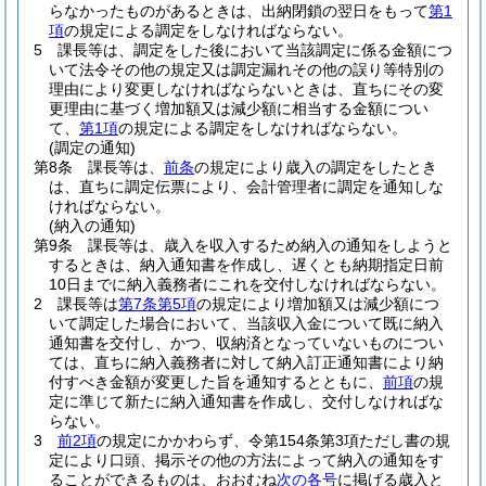
らなかったものがあるときは、出納閉鎖の翌日をもって
第1
項
の規定による調定をしなければならない。
5
課長等は、調定をした後において当該調定に係る金額につ
いて法令その他の規定又は調定漏れその他の誤り等特別の
理由により変更しなければならないときは、直ちにその変
更理由に基づく増加額又は減少額に相当する金額につい
て、
第1項
の規定による調定をしなければならない。
(調定の通知)
第8条
課長等は、
前条
の規定により歳入の調定をしたとき
は、直ちに調定伝票により、会計管理者に調定を通知しな
ければならない。
(納入の通知)
第9条
課長等は、歳入を収入するため納入の通知をしようと
するときは、納入通知書を作成し、遅くとも納期指定日前
10日までに納入義務者にこれを交付しなければならない。
2
課長等は
第7条第5項
の規定により増加額又は減少額につ
いて調定した場合において、当該収入金について既に納入
通知書を交付し、かつ、収納済となっていないものについ
ては、直ちに納入義務者に対して納入訂正通知書により納
付すべき金額が変更した旨を通知するとともに、
前項
の規
定に準じて新たに納入通知書を作成し、交付しなければな
らない。
3
前2項
の規定にかかわらず、令第154条第3項ただし書の規
定により口頭、掲示その他の方法によって納入の通知をす
ることができるものは、おおむね
次の各号
に掲げる歳入と