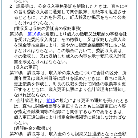
らない。
2
課長等は、公金収入事務委託を解除したときは、直ちにそ
の旨を委託収入者に通知して関係帳簿、用紙等を返還させ
るとともに、これを告示し、町広報及び掲示をもって公表
しなければならない。
(徴収又は収納の委託者の収納事務)
第18条
第16条
の規定により歳入の徴収又は収納の事務委託
を受けた委託収入者は、その徴収し、又は収納した歳入金
を現金等払込書により、速やかに指定金融機関等に払い込
まなければならない。
この場合において、委託収入者は、
その徴収し、又は収納した歳入の内容を示す受託収入計算
書を添えなければならない。
(収入の更正)
第19条
課長等は、収入済の歳入金について会計の区分、所
属年度又は歳入科目等に誤りを認めたときは、直ちに歳入
更正伝票を作成し、町長の決裁を受けて関係の帳票等を更
正するとともに、歳入更正伝票により会計管理者に通知し
なければならない。
2
会計管理者は、
前項
の規定により更正の通知を受けたとき
は、直ちに関係帳票等を更正するとともに当該更正の内容
が指定金融機関等の記録にも関係するものであるときは、
歳入更正通知書により指定金融機関等に通知しなければな
らない。
(過誤納金の取扱い)
第20条
課長等は、収入金のうち誤納又は過納となった金額