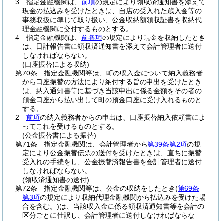
3
指定金融機関は、
前項
の規定により領収済通知書を添えて
現金の払込みを受けたときは、自店の受入れた歳入金等の
事務取扱に準じて取り扱い、公金収納額領収証書を収納代
理金融機関に交付するものとする。
4
指定金融機関は、
前各項
の規定により現金を収納したとき
は、日計報告書に領収済通知書を添えて会計管理者に送付
しなければならない。
(口座振替による収納)
第70条
指定金融機関等は、町の収入金について納入義務者
から口座振替の方法により納付する旨の申出を受けたとき
は、納入通知書等に基づき当該申出に係る金額をその者の
預金口座から払い出して町の預金口座に受け入れるものと
する。
2
前項
の納入義務者からの申出は、口座振替納入依頼書によ
ってこれを受けるものとする。
(公金振替書による振替)
第71条
指定金融機関は、会計管理者から
第39条第2項
の規
定により公金振替伝票の送付を受けたときは、直ちに振替
受入れの手続をし、公金振替済報告書を会計管理者に送付
しなければならない。
(領収済通知書の送付)
第72条
指定金融機関等は、公金の収納をしたとき
(
第69条
第3項
の規定により収納代理金融機関から払込みを受けた場
合を含む。)
は、当該収入金に係る領収済通知書等を会計の
区分ごとに仕訳し、会計管理者に送付しなければならな