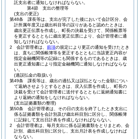
託支出者に通知しなければならない。
第4節
支出の整理等
(支出の更正)
第48条
課長等は、支出が完了した後において会計区分、会
計所属年度又は歳出科目等の誤りがあると認めたときは、
歳出更正伝票を作成し、町長の決裁を受けて、関係帳票等
を更正するとともに歳出更正伝票により、会計管理者に通
知しなければならない。
2
会計管理者は、
前項
の規定により更正の通知を受けたとき
は、直ちに関係帳簿等を更正するとともに当該更正内容が
指定金融機関等の記録にも関係するものであるときは、歳
出更正通知書により指定金融機関に通知しなければならな
い。
(過誤払金の取扱い)
第49条
課長等は、歳出の過払又は誤払となった金額につい
て返納させようとするときは、戻入伝票を作成し、町長の
決裁を受けて会計管理者に送付するとともに返納通知書に
より返納の通知をしなければならない。
(支出証拠書類の整理)
第50条
会計管理者は、その日の支出を終了したとき支出に
係る証拠書類を会計別及び歳出科目別に区分し、関係帳簿
に記録して支出日計表を作成しなければならない。
2
会計管理者は、毎月支出に係る証拠書類をとりまとめ、会
計別、歳出科目別に区分し、支出月計表を作成しなければ
ならない。