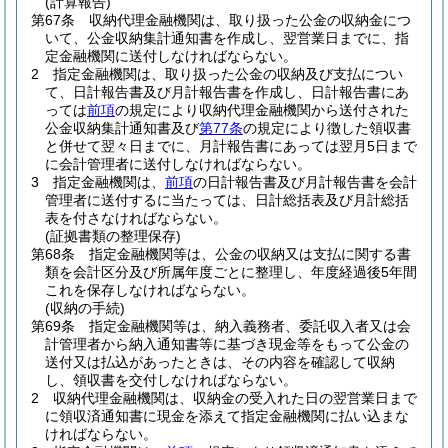
(計算報告)
第67条
収納代理金融機関は、取り扱った公金の収納金につ
いて、公金収納集計通知書を作成し、翌営業日までに、指
定金融機関に送付しなければならない。
2
指定金融機関は、取り扱った公金の収納及び支払につい
て、日計報告書及び月計報告書を作成し、日計報告書にあ
っては
前項
の規定により収納代理金融機関から送付された
公金収納集計通知書及び
第77条
の規定により徴した領収書
と併せて翌々日までに、月計報告書にあっては翌月5日まで
に会計管理者に送付しなければならない。
3
指定金融機関は、
前項
の日計報告書及び月計報告書を会計
管理者に送付するに当たっては、日計総括表及び月計総括
表を付さなければならない。
(証拠書類の整理保存)
第68条
指定金融機関等は、公金の収納又は支払に関する書
類を会計区分及び所属年度ごとに整理し、年度経過後5年間
これを保存しなければならない。
(収納の手続)
第69条
指定金融機関等は、納入義務者、委託収入者又は会
計管理者から納入通知書等に基づき現金等をもって公金の
送付又は払込があったときは、その内容を確認して収納
し、領収書を交付しなければならない。
2
収納代理金融機関は、収納金の受入れた日の翌営業日まで
に領収済通知書に現金を添えて指定金融機関に払い込まな
ければならない。