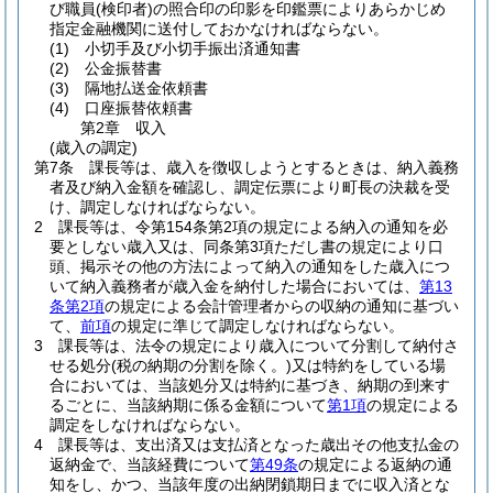
び職員
(検印者)
の照合印の印影を印鑑票によりあらかじめ
指定金融機関に送付しておかなければならない。
(1)
小切手及び小切手振出済通知書
(2)
公金振替書
(3)
隔地払送金依頼書
(4)
口座振替依頼書
第2章
収入
(歳入の調定)
第7条
課長等は、歳入を徴収しようとするときは、納入義務
者及び納入金額を確認し、調定伝票により町長の決裁を受
け、調定しなければならない。
2
課長等は、令第154条第2項の規定による納入の通知を必
要としない歳入又は、同条第3項ただし書の規定により口
頭、掲示その他の方法によって納入の通知をした歳入につ
いて納入義務者が歳入金を納付した場合においては、
第13
条第2項
の規定による会計管理者からの収納の通知に基づい
て、
前項
の規定に準じて調定しなければならない。
3
課長等は、法令の規定により歳入について分割して納付さ
せる処分
(税の納期の分割を除く。)
又は特約をしている場
合においては、当該処分又は特約に基づき、納期の到来す
るごとに、当該納期に係る金額について
第1項
の規定による
調定をしなければならない。
4
課長等は、支出済又は支払済となった歳出その他支払金の
返納金で、当該経費について
第49条
の規定による返納の通
知をし、かつ、当該年度の出納閉鎖期日までに収入済とな