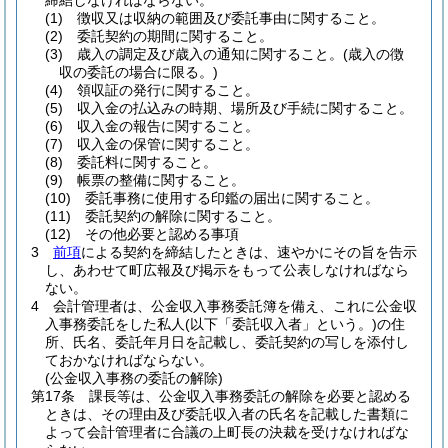
締結しなければならない。
(1)
徴収又は収納の範囲及び委託事由に関すること。
(2)
委託契約の期間に関すること。
(3)
歳入の調定及び歳入の通知に関すること。
(歳入の徴
収の委託の場合に限る。)
(4)
領収証の発行に関すること。
(5)
収入金の払込みの時期、場所及び手続に関すること。
(6)
収入金の報告に関すること。
(7)
収入金の保管に関すること。
(8)
委託料に関すること。
(9)
帳票の整備に関すること。
(10)
委託事務に使用する印鑑の届出に関すること。
(11)
委託契約の解除に関すること。
(12)
その他必要と認める事項
3
前項
による契約を締結したときは、速やかにその旨を告示
し、あわせて町広報及び掲示をもって公表しなければなら
ない。
4
会計管理者は、公金収入事務委託簿を備え、これに公金収
入事務委託をした私人
(以下「委託収入者」という。)
の住
所、氏名、委託年月日を記載し、委託契約の写しを添付し
ておかなければならない。
(公金収入事務の委託の解除)
第17条
課長等は、公金収入事務委託の解除を必要と認める
ときは、その理由及び委託収入者の氏名を記載した書類に
よって会計管理者に合議の上町長の決裁を受けなければな