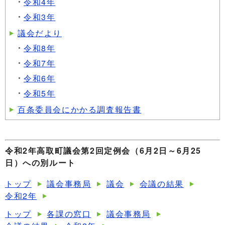
令和4年
令和3年
議会だより
令和8年
令和7年
令和6年
令和5年
百条委員会にかかる調査報告書
令和2年高取町議会第2回定例会（6月2日～6月25
日）への別ルート
トップ
議会事務局
議会
会議の結果
令和2年
トップ
各課の窓口
議会事務局