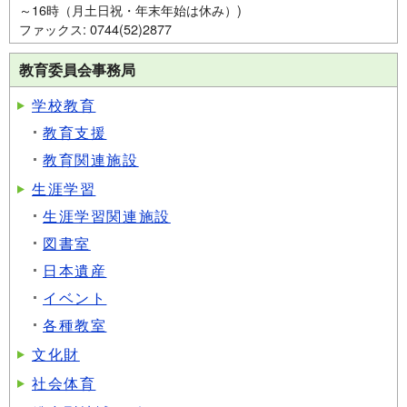
～16時（月土日祝・年末年始は休み）)
ファックス: 0744(52)2877
教育委員会事務局
学校教育
教育支援
教育関連施設
生涯学習
生涯学習関連施設
図書室
日本遺産
イベント
各種教室
文化財
社会体育