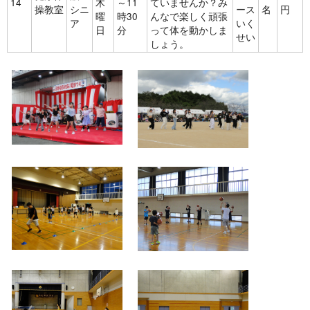
14
木
～11
ていませんか？み
操教室
シニ
ース
名
円
曜
時30
んなで楽しく頑張
ア
いく
日
分
って体を動かしま
せい
しょう。