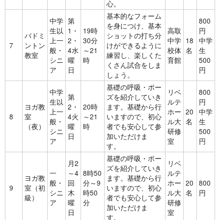
心。
基本的なフォーム
中学
第
800
を身につけ、基本
生以
1・
19時
高取
円
バドミ
ショットの打ち分
上一
2・
30分
中学
18
中学
7
ントン
けができるように
般・
4水
～21
校体
名
生
教室
練習し、楽しくた
シニ
曜
時
育館
500
くさん試合をしま
ア
日
円
しょう。
基礎の呼吸・ポー
中学
リベ
800
第
ズを紹介していき
生以
ルテ
円
ヨガ教
2・
20時
ます。基礎から行
上一
ホー
20
中学
8
室
4火
～21
いますので、初心
般・
ル大
名
生
（夜）
曜
時
者でも安心して参
シニ
研修
500
日
加いただけま
ア
室
円
す。
基礎の呼吸・ポー
月2
リベ
ズを紹介していき
一
～4
8時50
ルテ
ヨガ教
ます。基礎から行
般・
回
分～9
ホー
20
800
9
室（初
いますので、初心
シニ
木
時50
ル大
名
円
級）
者でも安心して参
ア
曜
分
研修
加いただけま
日
室
す。