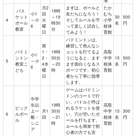
場
月2
まずは、ボールと
たか
バス
18時
小1
回
友だちになろう！
むち
ケット
～19
30
500
4
～小
火
そしてルールを守
小学
ボール
時30
名
円
6
曜
って楽しく試合し
校体
教室
分
日
てみよう！
育館
バドミントンは、
第
練習して色んなシ
バドミ
1・
18時
ョットを打てるよ
高取
小1
ントン
2・
30分
うになると、ます
中学
15
500
5
～小
教室こ
4水
～20
ます面白くなるス
校体
名
円
6
ども
曜
時
ポーツです。初心
育館
日
者から丁寧に指導
します。
ゲームはバドミン
トンのコートで行
中学
い、パドルと呼ば
生以
19時
高取
ピック
れるラケットを使
上一
月1
30分
中学
15
300
6
ルボー
い、穴が空いたボ
般・
回
～21
校体
名
円
ル
ールを打ちます。
シニ
時
育館
ルールも簡単で初
ア
心者の方でも安