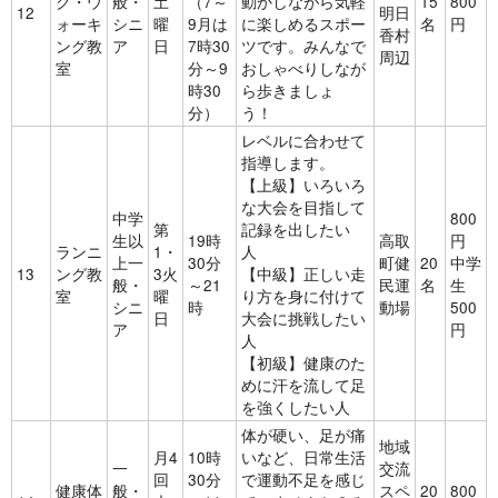
ク・ウ
般・
土
（7～
動かしながら気軽
15
800
12
明日
ォーキ
シニ
曜
9月は
に楽しめるスポー
名
円
香村
ング教
ア
日
7時30
ツです。みんなで
周辺
室
分～9
おしゃべりしなが
時30
ら歩きましょ
分）
う！
レベルに合わせて
指導します。
【上級】いろいろ
な大会を目指して
中学
800
第
記録を出したい
生以
19時
高取
円
ランニ
1・
人
上一
30分
町健
20
中学
13
ング教
3火
【中級】正しい走
般・
～21
民運
名
生
室
曜
り方を身に付けて
シニ
時
動場
500
日
大会に挑戦したい
ア
円
人
【初級】健康のた
めに汗を流して足
を強くしたい人
体が硬い、足が痛
地域
月4
10時
いなど、日常生活
一
交流
回
30分
で運動不足を感じ
健康体
般・
スペ
20
800