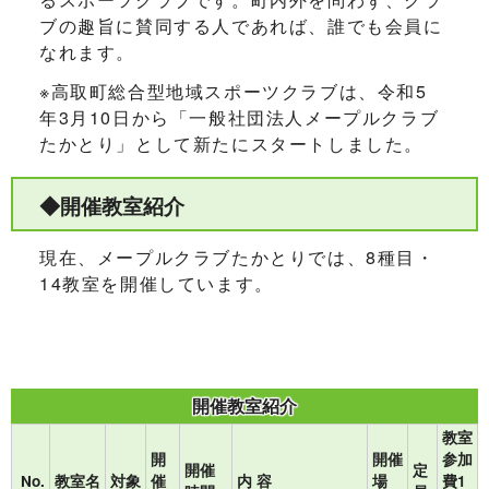
ブの趣旨に賛同する人であれば、誰でも会員に
なれます。
※高取町総合型地域スポーツクラブは、令和5
年3月10日から「一般社団法人メープルクラブ
たかとり」として新たにスタートしました。
◆開催教室紹介
現在、メープルクラブたかとりでは、8種目・
14教室を開催しています。
開催教室紹介
教室
開
開催
参加
開催
定
No.
教室名
対象
催
内 容
場
費1