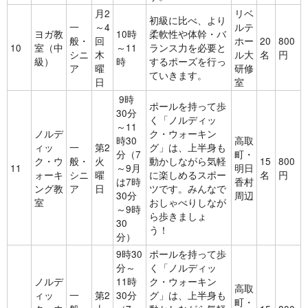
月2
リベ
初級に比べ、より
一
～4
ルテ
ヨガ教
10時
柔軟性や体幹・バ
般・
回
ホー
20
800
10
室（中
～11
ランス力を必要と
シニ
木
ル大
名
円
級）
時
するポーズを行っ
ア
曜
研修
ていきます。
日
室
9時
ポールを持って歩
30分
く「ノルディッ
～11
ノルデ
ク・ウォーキン
時30
高取
ィッ
一
第2
グ」は、上半身も
分（7
町・
ク・ウ
般・
火
動かしながら気軽
15
800
11
～9月
明日
ォーキ
シニ
曜
に楽しめるスポー
名
円
は7時
香村
ング教
ア
日
ツです。みんなで
30分
周辺
室
おしゃべりしなが
～9時
ら歩きましょ
30
う！
分）
9時30
ポールを持って歩
分～
く「ノルディッ
ノルデ
11時
ク・ウォーキン
高取
ィッ
一
第2
30分
グ」は、上半身も
町・