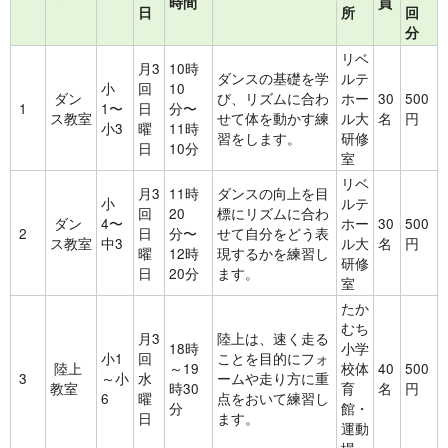
時間
員
日
所
回
分
リベ
月3
10時
ダンスの基礎を学
ルテ
小
回
10
ダン
び、リズムに合わ
ホー
30
500
1
1〜
日
分〜
ス教室
せて体を動かす練
ル大
名
円
小3
曜
11時
習をします。
研修
日
10分
室
リベ
月3
11時
ダンスの向上を目
小
ルテ
回
20
標にリズムに合わ
ダン
4〜
ホー
30
500
2
日
分〜
せて自分をどう表
ス教室
中3
ル大
名
円
曜
12時
現するかを練習し
研修
日
20分
ます。
室
たか
むち
月3
陸上は、速く走る
18時
小学
小1
回
ことを目的にフォ
陸上
～19
校体
40
500
3
～小
水
ームや走り方に重
教室
時30
育
名
円
6
曜
点をおいて練習し
分
館・
日
ます。
運動