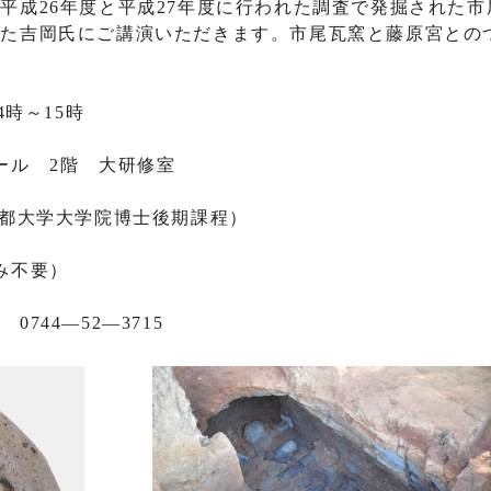
平成26年度と平成27年度に行われた調査で発掘された市
めた吉岡氏にご講演いただきます。市尾瓦窯と藤原宮との
4時～15時
ール 2階 大研修室
都大学大学院博士後期課程）
み不要）
744―52―3715