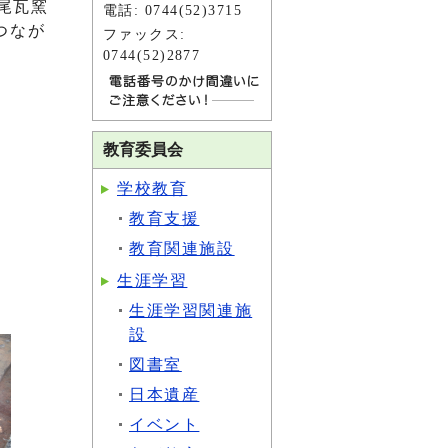
尾瓦窯
電話: 0744(52)3715
つなが
ファックス:
0744(52)2877
教育委員会
学校教育
教育支援
教育関連施設
生涯学習
生涯学習関連施
設
図書室
日本遺産
イベント