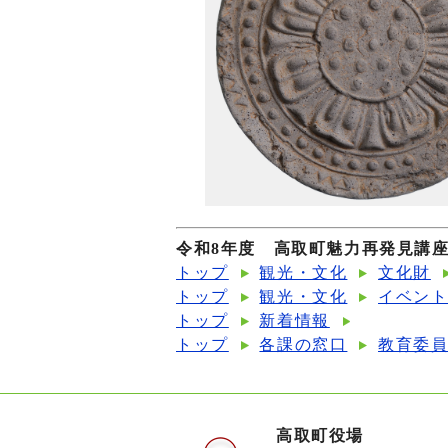
令和8年度 高取町魅力再発見講
トップ
観光・文化
文化財
トップ
観光・文化
イベン
トップ
新着情報
トップ
各課の窓口
教育委
高取町役場