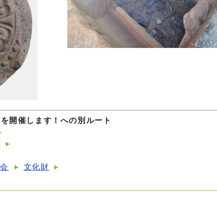
座を開催します！への別ルート
ト
員会
文化財