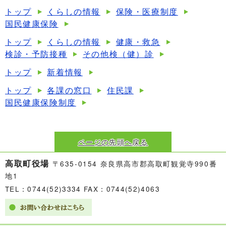
トップ
くらしの情報
保険・医療制度
国民健康保険
トップ
くらしの情報
健康・救急
検診・予防接種
その他検（健）診
トップ
新着情報
トップ
各課の窓口
住民課
国民健康保険制度
ページの先頭へ戻る
高取町役場
〒635-0154 奈良県高市郡高取町観覚寺990番
地1
TEL：0744(52)3334 FAX：0744(52)4063