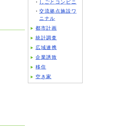
しごとコンビニ
交流拠点施設ワ
ニナル
都市計画
統計調査
広域連携
企業誘致
移住
空き家