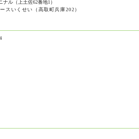
ナル（上土佐62番地1）
ースいくせい（高取町兵庫202）
4
！