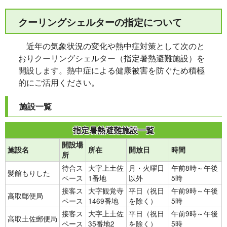
クーリングシェルターの指定について
近年の気象状況の変化や熱中症対策として次のと
おりクーリングシェルター（指定暑熱避難施設）を
開設します。熱中症による健康被害を防ぐため積極
的にご活用ください。
施設一覧
指定暑熱避難施設一覧
開設場
施設名
所在
開放日
時間
所
待合ス
大字上土佐
月・火曜日
午前8時～午後
髪館もりした
ペース
1番地
以外
5時
接客ス
大字観覚寺
平日（祝日
午前9時～午後
高取郵便局
ペース
1469番地
を除く）
5時
接客ス
大字上土佐
平日（祝日
午前9時～午後
高取土佐郵便局
ペース
35番地2
を除く）
5時