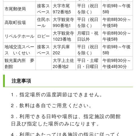
接客ス
大字市尾
平日（祝日
午前9時～午後
市尾郵便局
ペース
972番地5
を除く）
5時
住民ホ
大字観覚寺
平日（祝日
午前8時30分～
高取町役場
ール
990番地1
を除く）
午後5時
大字観覚寺
月曜日・祝
午前8時30分～
リベルテホール
ロビー
1023番地
日以外
午後5時
地域交流スペー
接客ス
大字兵庫
平日（祝日
午前9時～午後
ス いくせい
ペース
202
を除く）
5時
観光案内所 夢
大字上土佐
平日・土曜
午前9時30分～
創館
20番地2
日・日曜日
午後4時30分
注意事項
1．指定場所の温度調節はできません。
2．飲料は各自でご用意ください。
3．利用できる日時や場所は、指定施設の開館
日及び指定した場所のみになります。
4．利用にあたっては各施設の指示に従ってく