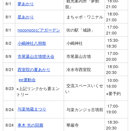
観光案内所『夢創
18:00-
8/1
夢あかり
舘』
21:00
18:00-
8/1
星あかり
まちゃポ・ワニナル
21:00
17:00-
8/1
noconocoビアガーデン
街の駅「城跡」
21:00
15:30-
8/2
小嶋神社八朔祭
小嶋神社
18:30
17:00-
8/9
市尾墓山古墳燈火会
市尾墓山古墳
20:00
18:00-
8/21
西室院の夏あかり
冷水寺西室院
20:30
ee運動会
10:00-
交流スペースいくせ
16:00
8/23
※上記リンクから要エン
い
※要予約
トリー
17:00-
与楽地蔵まつり
8/24
与楽カンジョ古墳前
19:00
18:30-
8/24
車木 光の回廊
華厳寺
20:30