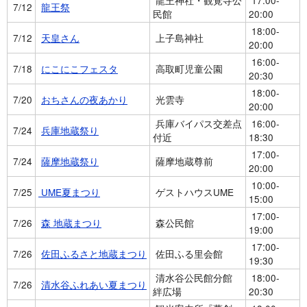
龍王神社・観覚寺公
17:00-
7/12
龍王祭
民館
20:00
18:00-
7/12
天皇さん
上子島神社
20:00
16:00-
7/18
にこにこフェスタ
高取町児童公園
20:30
18:00-
7/20
おちさんの夜あかり
光雲寺
20:00
兵庫バイパス交差点
16:00-
7/24
兵庫地蔵祭り
付近
18:30
17:00-
7/24
薩摩地蔵祭り
薩摩地蔵尊前
20:00
10:00-
7/25
UME夏まつり
ゲストハウスUME
15:00
17:00-
7/26
森 地蔵まつり
森公民館
19:00
17:00-
7/26
佐田ふるさと地蔵まつり
佐田ふる里会館
19:30
清水谷公民館分館
18:00-
7/26
清水谷ふれあい夏まつり
絆広場
20:30