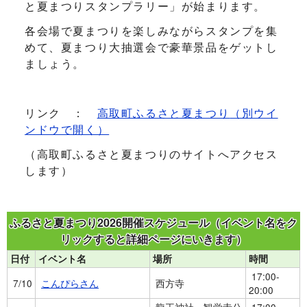
と夏まつりスタンプラリー」が始まります。
各会場で夏まつりを楽しみながらスタンプを集
めて、夏まつり大抽選会で豪華景品をゲットし
ましょう。
リンク ：
高取町ふるさと夏まつり
（別ウイ
ンドウで開く）
（高取町ふるさと夏まつりのサイトへアクセス
します）
ふるさと夏まつり2026開催スケジュール（イベント名をク
リックすると詳細ページにいきます）
日付
イベント名
場所
時間
17:00-
7/10
こんぴらさん
西方寺
20:00