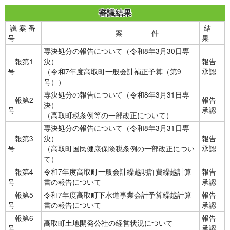
審議結果
議 案 番
結
案 件
号
果
専決処分の報告について（令和8年3月30日専
報第1
決）
報告
号
（令和7年度高取町一般会計補正予算（第9
承認
号））
専決処分の報告について（令和8年3月31日専
報第2
報告
決）
号
承認
（高取町税条例等の一部改正について）
専決処分の報告について（令和8年3月31日専
報第3
決）
報告
号
（高取町国民健康保険税条例の一部改正につい
承認
て）
報第4
令和7年度高取町一般会計繰越明許費繰越計算
報告
号
書の報告について
承認
報第5
令和7年度高取町下水道事業会計予算繰越計算
報告
号
書の報告について
承認
報第6
報告
高取町土地開発公社の経営状況について
号
承認