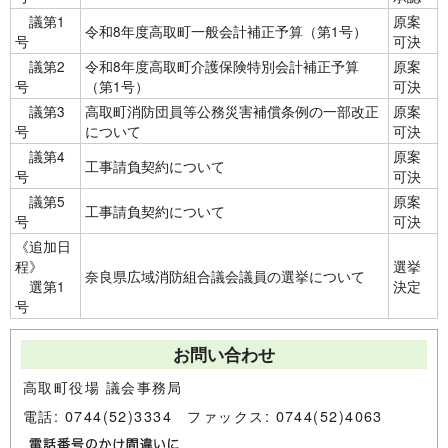
議第1
原案
令和8年度高取町一般会計補正予算（第1号）
号
可決
議第2
令和8年度高取町介護保険特別会計補正予算
原案
号
（第1号）
可決
議第3
高取町消防団員等公務災害補償条例の一部改正
原案
号
について
可決
議第4
原案
工事請負契約について
号
可決
議第5
原案
工事請負契約について
号
可決
《追加日
程》
選挙
奈良県広域消防組合議会議員の選挙について
選第1
決定
号
お問い合わせ
高取町役場 議会事務局
電話: 0744(52)3334 ファックス: 0744(52)4063