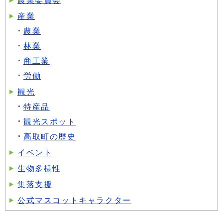
産業
農業
林業
商工業
労働
観光
特産品
観光スポット
高取町の歴史
イベント
生物多様性
集落支援
公式マスコットキャラクター