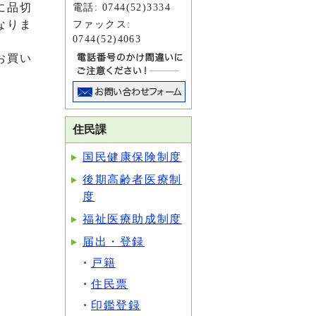
電話: 0744(52)3334
に品切
なりま
ファックス:
0744(52)4063
お買い
住民課
国民健康保険制度
後期高齢者医療制
度
福祉医療助成制度
届出・登録
戸籍
住民票
印鑑登録