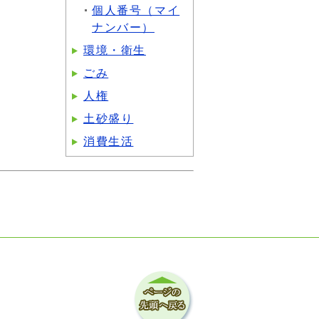
個人番号（マイ
ナンバー）
環境・衛生
ごみ
人権
土砂盛り
消費生活