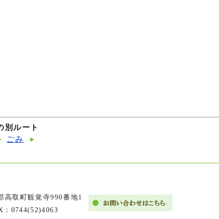
の別ルート
ごみ
市郡高取町観覚寺990番地1
X：0744(52)4063