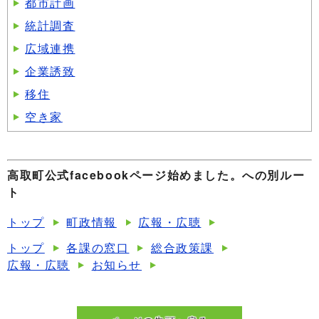
都市計画
統計調査
広域連携
企業誘致
移住
空き家
高取町公式facebookページ始めました。への別ルー
ト
トップ
町政情報
広報・広聴
トップ
各課の窓口
総合政策課
広報・広聴
お知らせ