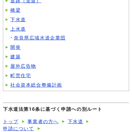
道路（里道）
橋梁
下水道
上水道
奈良県広域水道企業団
開発
建築
屋外広告物
町営住宅
社会資本総合整備計画
下水道法第16条に基づく申請への別ルート
トップ
事業者の方へ
下水道
申請について