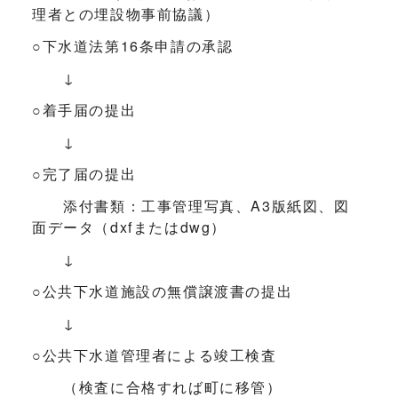
理者との埋設物事前協議）
○下水道法第16条申請の承認
↓
○着手届の提出
↓
○完了届の提出
添付書類：工事管理写真、A3版紙図、図
面データ（dxfまたはdwg）
↓
○公共下水道施設の無償譲渡書の提出
↓
○公共下水道管理者による竣工検査
（検査に合格すれば町に移管）