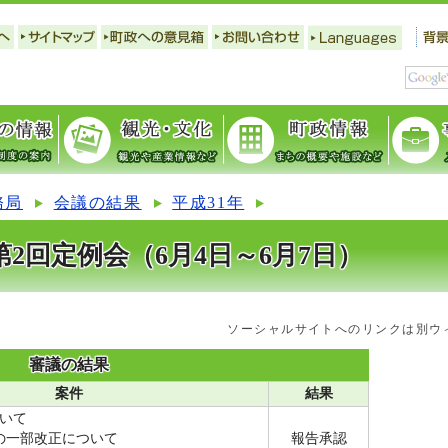
務局
会議の結果
平成31年
2回定例会（6月4日～6月7日）
ソーシャルサイトへのリンクは別ウ
審議の結果
案件
結果
いて
の一部改正について
報告承認