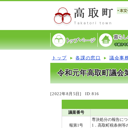
トップ
各課の窓口
議会事
令和元年高取町議会第
[2022年8月5日]
ID:816
議案番号
専決処分の報告につ
報第1号
1．高取町税条例等