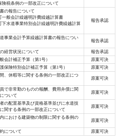
保険税条例の一部改正について
書の報告について
取町一般会計繰越明許費繰越計算書
報告承認
取町下水道事業特別会計繰越明許費繰越計算
水道事業会計予算繰越計算書の報告につい
報告承認
の経営状況について
報告承認
般会計補正予算（第1号）
原案可決
護保険特別会計補正予算（第1号）
原案可決
間、休暇等に関する条例の一部改正につ
原案可決
員で非常勤のものの報酬、費用弁償に関
原案可決
について
者の配置基準及び資格基準並びに水道技
原案可決
に関する条例の一部改正について
内における建築物の制限に関する条例の
原案可決
約について
原案可決