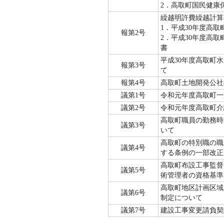
2．高取町国民健康
繰越明許費繰越計算
1．平成30年度高
報第2号
2．平成30年度高
書
平成30年度高取町
報第3号
て
報第4号
高取町土地開発公社
議第1号
令和元年度高取町一
議第2号
令和元年度高取町介
高取町職員の勤務時
議第3号
いて
高取町の特別職の職
議第4号
する条例の一部改正
高取町布設工事監督
議第5号
術管理者の資格基準
高取町地区計画区域
議第6号
制定について
議第7号
建設工事変更請負契