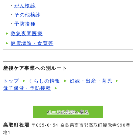
がん検診
その他検診
予防接種
救急夜間医療
健康増進・食育等
産後ケア事業への別ルート
トップ
くらしの情報
妊娠・出産・育児
母子保健・予防接種
ページの先頭へ戻る
高取町役場
〒635-0154 奈良県高市郡高取町観覚寺990番
地1