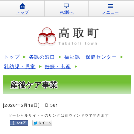
トップ
PC版へ
メニュー
トップ
各課の窓口
福祉課 保健センター
乳幼児・児童
妊娠・出産
産後ケア事業
[2026年5月19日]
ID:561
ソーシャルサイトへのリンクは別ウィンドウで開きます