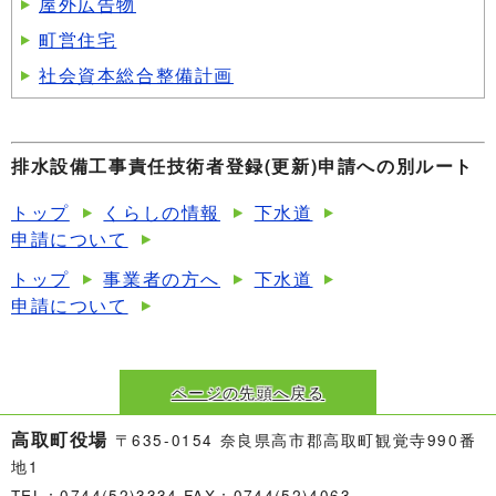
屋外広告物
町営住宅
社会資本総合整備計画
排水設備工事責任技術者登録(更新)申請への別ルート
トップ
くらしの情報
下水道
申請について
トップ
事業者の方へ
下水道
申請について
ページの先頭へ戻る
高取町役場
〒635-0154 奈良県高市郡高取町観覚寺990番
地1
TEL：0744(52)3334 FAX：0744(52)4063