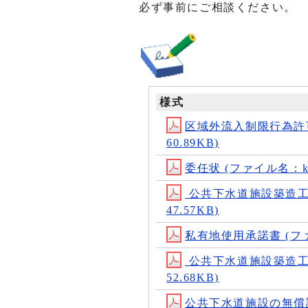
必ず事前にご相談ください。
様式
区域外流入制限行為許可申請書
60.89KB)
委任状 (ファイル名：kuiki
公共下水道施設築造工事着手
47.57KB)
私有地使用承諾書 (ファイル名
公共下水道施設築造工事竣工
52.68KB)
公共下水道施設の無償譲渡書 