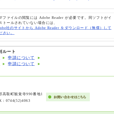
DFファイルの閲覧には Adobe Reader が必要です。同ソフトがイ
ストールされていない場合には、
dobe社のサイトから Adobe Reader をダウンロード（無償）して
ださい。
別ルート
道
申請について
道
申請について
市郡高取町観覚寺990番地1
X：0744(52)4063