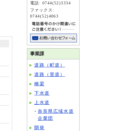
電話: 0744(52)3334
ファックス:
0744(52)4063
事業課
道路（町道）
道路（里道）
橋梁
下水道
上水道
奈良県広域水道
企業団
開発
：