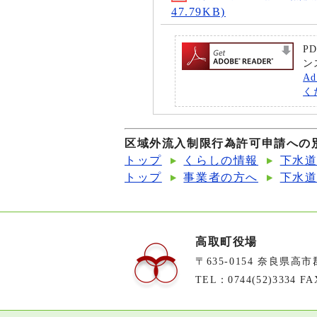
47.79KB)
P
ン
A
く
区域外流入制限行為許可申請への
トップ
くらしの情報
下水
トップ
事業者の方へ
下水
高取町役場
〒635-0154 奈良県高
TEL：0744(52)3334 FA